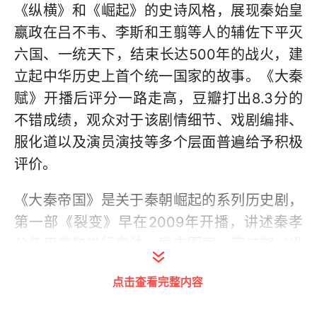
《纵横》和《崛起》的史诗风格，展现秦始皇
嬴政在吕不韦、李斯和王翦等人的辅佐下平灭
六国、一统天下，结束长达500年的战火，建
立起中华历史上首个统一国家的故事。《大秦
赋》开播后评分一路走高，豆瓣打出8.3分的
不错成绩，观众对于该剧情细节、戏剧编排、
服化道以及演员演技等多个层面普遍给予积极
评价。
《大秦帝国》是关于秦朝崛起的系列历史剧，
第一部《裂变》早在2009年开播，讲述秦孝
公任用商鞅进行变法，励志图强；第二部《纵
横》（2013年）则再现秦惠文王任用张仪，纵
点击查看完整内容
横捭阖；到了第三部《崛起》（2017年）中，
秦昭襄王在白起、范睢等人辅佐下，弱六国、