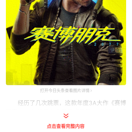
打开今日头条查看图片详情
经历了几次跳票，这款年度3A大作《赛博
朋克2077》终于在今天正式开售。以当下全球
的游戏生产力，这种级别的游戏诞生频率堪比
点击查看完整内容
“四年一届的世界杯”。其在男孩子群体中火热