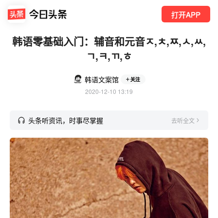
打开APP
韩语零基础入门：辅音和元音ㅈ,ㅊ,ㅉ,ㅅ,ㅆ,
ㄱ,ㅋ,ㄲ,ㅎ
韩语文案馆
关注
2020-12-10 13:19
头条听资讯，时事尽掌握
去听全文