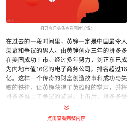
打开今日头条查看图片详情
在过去的一段时间里，黄铮一定是中国最令人
羡慕和争议的男人。由黄铮创办三年的拼多多
在美国成功上市。经过多年努力，刘正东已成
为内地市值16亿的电子商务公司，排名超过16
亿。这样一个传奇的财富创造故事和成功与失
败的铁律，让黄铮获得了英雄般的掌声，并将
拼多多推上了争议的漩涡。上市后，拼多多受
到了太多的嘲笑、赞扬和批评。为了表达自己
的观点，在写这篇文章的时候，我选择了不读
点击查看完整内容
以前关于拼多多的文章。以下是我对拼多多的