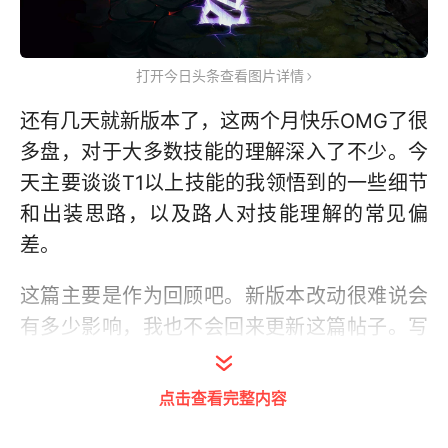
打开今日头条查看图片详情
还有几天就新版本了，这两个月快乐OMG了很
多盘，对于大多数技能的理解深入了不少。今
天主要谈谈T1以上技能的我领悟到的一些细节
和出装思路，以及路人对技能理解的常见偏
差。
这篇主要是作为回顾吧。新版本改动很难说会
有多少影响，我也不会回来更新这篇帖子。写
这篇主要是希望经验和思路上能对泥潭玩家有
一些启发，下一篇就算要写估计也在版本末期
点击查看完整内容
仔细玩过以后写写总结。