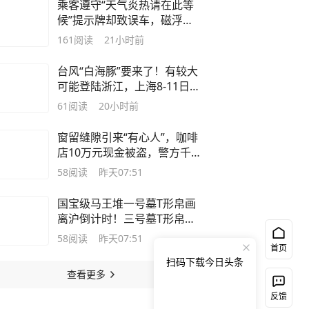
乘客遵守“天气炎热请在此等
候”提示牌却致误车，磁浮龙
阳路站致歉并优化服务 |
161
阅读
21小时前
2026夏令解忧行动
台风“白海豚”要来了！有较大
可能登陆浙江，上海8-11日受
影响！什么时候风雨最强？
61
阅读
20小时前
窗留缝隙引来“有心人”，咖啡
店10万元现金被盗，警方千里
追缉擒贼
58
阅读
昨天07:51
国宝级马王堆一号墓T形帛画
离沪倒计时！三号墓T形帛画
即将接棒迎来国内首展
58
阅读
昨天07:51
首页
扫码下载今日头条
查看更多
反馈