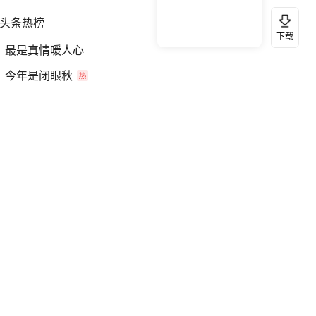
头条热榜
换一换
下载
最是真情暖人心
今年是闭眼秋
东北立秋迎降温暴击有人穿羽绒服
我国货物贸易进出口超30万亿元
官方通报教师招聘笔试前13名被淘汰
立秋三问
黄金跳涨 沉寂格局被谁打破
女司机用越野车绞盘拖移挡路大树
双胞胎高考同分被哈工大同一专业录取
河南超市为什么火了
从731部队交易到海外实验室网络