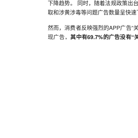
下降趋势。 同时，随着法规政策出
取和涉黄涉毒等问题广告数量呈快速
然而，消费者反映强烈的APP广告“关
现广告，
其中有69.7%的广告没有
。
等
市消保委认为，尽管绝大多数APP
适，应该有权自主点击关闭广告。对
闭”。