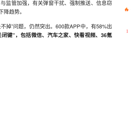
台与监管加强，有关弹窗干扰、强制推送、信息窃
下降趋势。
不掉”问题，仍然突出。600款APP中，有58%出
1
“关闭键”，包括微信、汽车之家、快看视频、36氪
2
3
都是免费使用，但消费者如果觉得APP广告内容不
4
弹窗等形式发布的广告，经营者应该做到“一键关
5
6
7
8
9
10