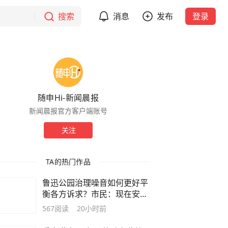
搜索
消息
发布
登录
随申Hi-新闻晨报
新闻晨报官方客户端账号
关注
TA的热门作品
鲁迅公园治理噪音如何更好平
衡各方诉求？市民：现在安静
多了
567
阅读
20小时前