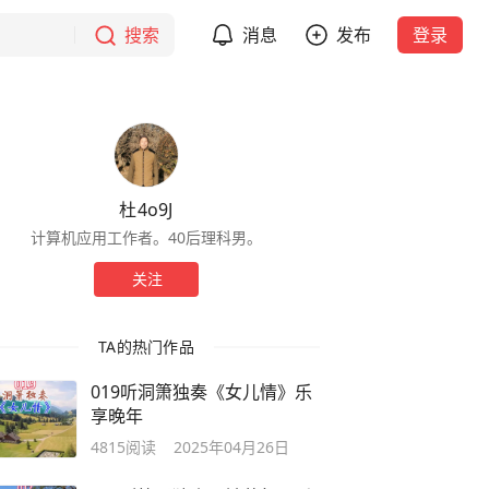
搜索
消息
发布
登录
杜4o9J
计算机应用工作者。40后理科男。
关注
TA的热门作品
019听洞箫独奏《女儿情》乐
享晚年
4815
阅读
2025年04月26日