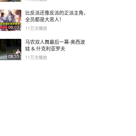
比反派还像反派的正派主角，
全员都是大恶人！
06:02
11万
次播放
马农双人舞最后一幕-奥西波
娃 & 什克利亚罗夫
08:55
11万
次播放