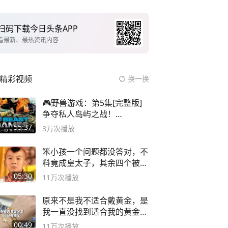
扫码下载今日头条APP
看最新、最热资讯内容
精彩视频
换一换
🎮野兽游戏：第5集[完整版]
争夺私人岛屿之战！
#MrBeastChina
55:37
3万
次播放
笨小孩一个问题都没答对，不
料竟成皇太子，其余四个被处
死
05:30
11万
次播放
原来不是我不适合戴黄金，是
我一直没找到适合我的黄金
😭
00:49
11万
次播放