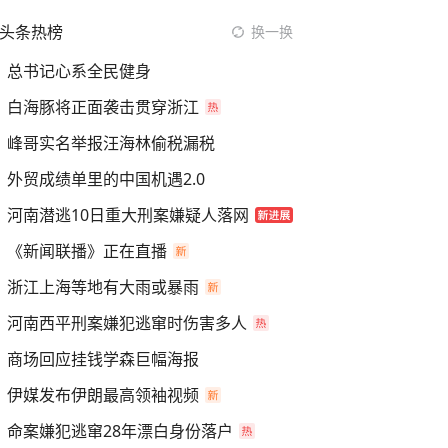
头条热榜
换一换
总书记心系全民健身
白海豚将正面袭击贯穿浙江
峰哥实名举报汪海林偷税漏税
外贸成绩单里的中国机遇2.0
河南潜逃10日重大刑案嫌疑人落网
《新闻联播》正在直播
浙江上海等地有大雨或暴雨
河南西平刑案嫌犯逃窜时伤害多人
商场回应挂钱学森巨幅海报
伊媒发布伊朗最高领袖视频
命案嫌犯逃窜28年漂白身份落户