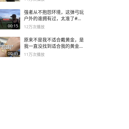
强者从不抱怨环境，这弹弓玩
户外的谁拥有过，太准了#弹
弓#户外
00:15
12万
次播放
原来不是我不适合戴黄金，是
我一直没找到适合我的黄金
😭
00:49
11万
次播放