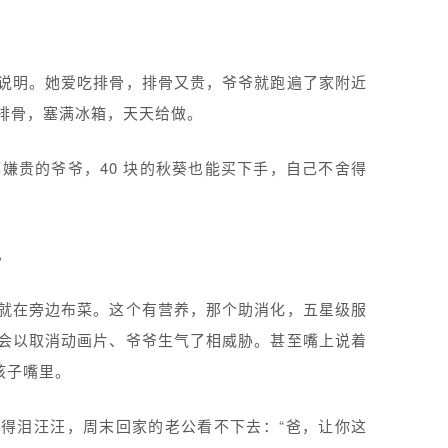
说明。她爱吃排骨，排骨又贵，爷爷就跑遍了家附近
排骨，塞满冰箱，天天给做。
都嫌贵的爷爷，40 块的秋葵也能买下手，自己不舍得
。
就在旁边布菜。这个有营养，那个助消化，五星级服
会以取消动画片、爷爷生气了相威胁。甚至嘴上说着
孩子嘴里。
得泪汪汪，周末回家的老公看不下去：“爸，让你这