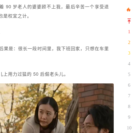
 90 岁老人的婆婆顾不上我，最后辛苦一个享受退
也是权宜之计。
。
1
2
后果是：很长一段时间里，我下班回家，只想在车里
3
4
上用力过猛的 50 后倔老头儿。
5
6
7
8
9
10