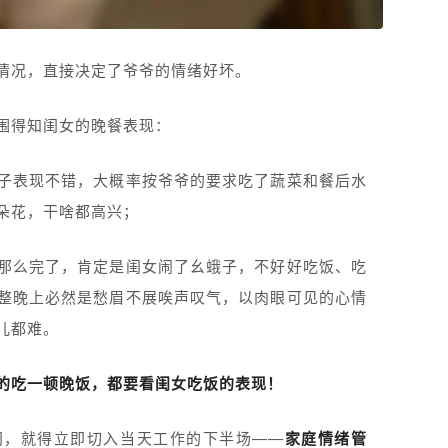
情况，直接决定了爷爷的情绪好坏。
围得知闺女的晚餐表现：
子表现不错，大概率按爷爷的要求吃了蔬菜和餐后水
朵花，干啥都高兴；
那么完了，肯定是闺女闹了幺蛾子，不好好吃饭、吃
整晚上必然是愁眉不展唉声叹气，以肉眼可见的心情
儿都难。
的吃一顿晚饭，都要看闺女吃饭的表现！
门，就得立即切入当天工作的下半场——
家庭情绪管