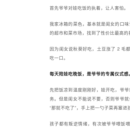
首先爷爷对娃吃饭的执着，让人害怕。
我家冰箱的菜色，基本就是闺女的口味
的超市和菜市场，找到了性价比最高的
因为闺女说秋葵好吃，土豆涨了 2 毛
吃一口。
每天陪娃吃晚饭，是爷爷的专属仪式感
先把饭凉到温度刚刚好，娃开吃，爷爷
务。但是闺女不能说不要，否则爷爷就
“那就不吃了”，手上把一勺子菜再塞进
孩子都有叛逆情绪，有次被爷爷喂饭喂