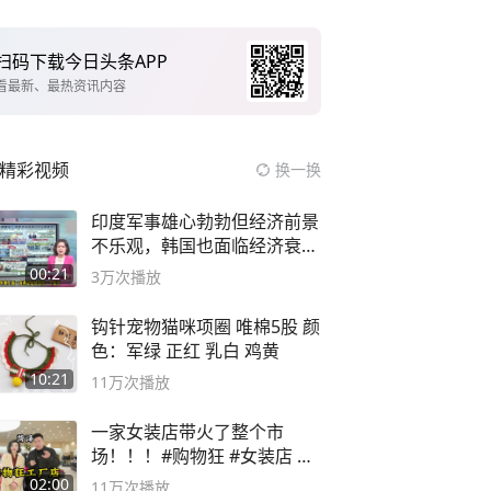
扫码下载今日头条APP
看最新、最热资讯内容
精彩视频
换一换
印度军事雄心勃勃但经济前景
不乐观，韩国也面临经济衰退
风险
00:21
3万
次播放
钩针宠物猫咪项圈 唯棉5股 颜
色：军绿 正红 乳白 鸡黄
10:21
11万
次播放
一家女装店带火了整个市
场！！！#购物狂 #女装店 #
高品质女装
02:00
11万
次播放