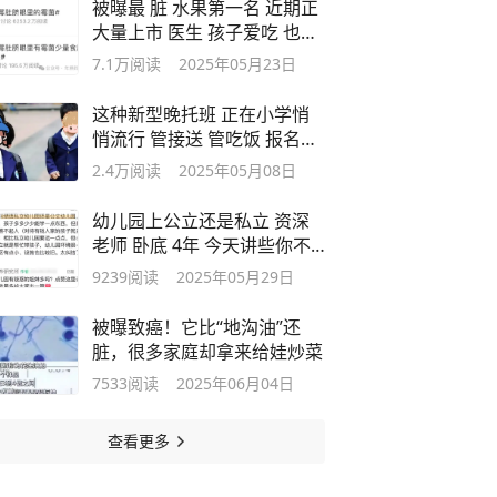
被曝最 脏 水果第一名 近期正
大量上市 医生 孩子爱吃 也要
注意这个细节
7.1万
阅读
2025年05月23日
这种新型晚托班 正在小学悄
悄流行 管接送 管吃饭 报名后
妈妈却悔死了
2.4万
阅读
2025年05月08日
幼儿园上公立还是私立 资深
老师 卧底 4年 今天讲些你不
知道的大实话
9239
阅读
2025年05月29日
被曝致癌！它比“地沟油”还
脏，很多家庭却拿来给娃炒菜
7533
阅读
2025年06月04日
查看更多