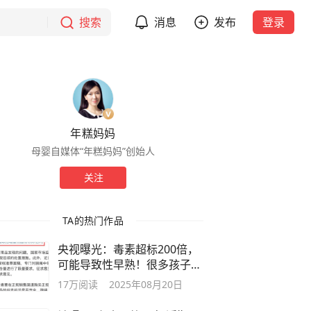
搜索
消息
发布
登录
年糕妈妈
母婴自媒体“年糕妈妈”创始人
关注
TA的热门作品
央视曝光：毒素超标200倍，
可能导致性早熟！很多孩子上
课都在用
17万
阅读
2025年08月20日