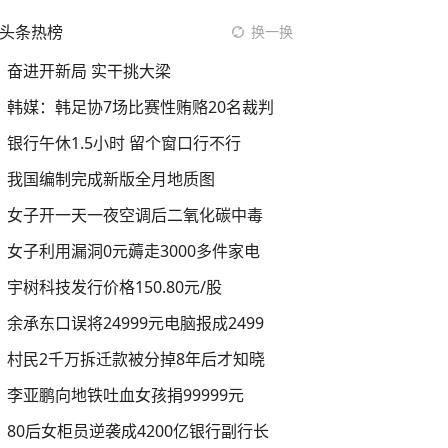
头条热榜
换一换
奋进开新局 实干挑大梁
韩媒：韩足协7场比赛性贿赂20名裁判
银行午休1.5小时 留个窗口行不行
我国编制完成新版全月地质图
女子开一天一夜空调后二氧化碳中毒
女子利用漏洞0元薅走3000多件家电
宇树科技发行价格150.80元/股
余承东口误将24999元电脑报成2499
村民2千万拆迁款被分掉8年后才知晓
李亚鹏向地铁吐血女孩捐99999元
80后女柜员逆袭成4200亿银行副行长