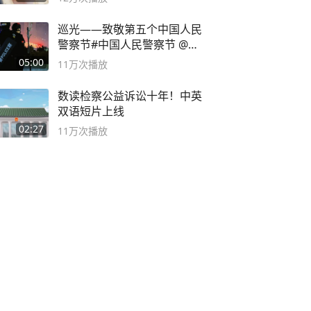
巡光——致敬第五个中国人民
警察节#中国人民警察节 @抖
音小助手
05:00
11万
次播放
数读检察公益诉讼十年！中英
双语短片上线
02:27
11万
次播放