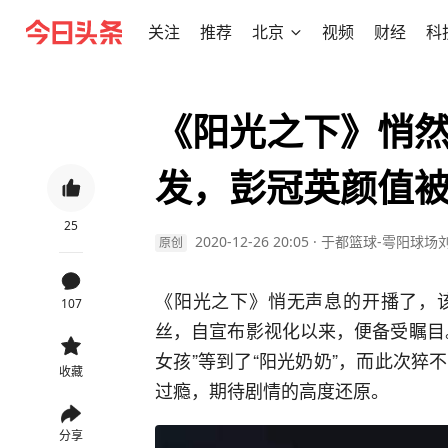
关注
推荐
北京
视频
财经
科
《阳光之下》悄
发，彭冠英颜值
25
2020-12-26 20:05
·
于都篮球-雩阳球场
原创
《阳光之下》悄无声息的开播了，
107
丝，自宣布影视化以来，便备受瞩目
女孩”等到了“阳光奶奶”，而此次
收藏
过瘾，期待剧情的高度还原。
分享