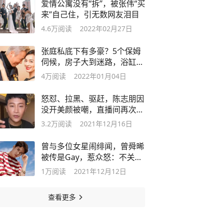
爱情公寓没有“拆”，被张伟“买
来”自己住，引无数网友泪目
4.6万
阅读
2022年02月27日
张庭私底下有多豪？5个保姆
伺候，房子大到迷路，浴缸2
小时放不满
4万
阅读
2022年01月04日
怒怼、拉黑、驱赶，陈志朋因
没开美颜被嘲，直播间再次激
发众怒
3.2万
阅读
2021年12月16日
曾与多位女星闹绯闻，曾舜晞
被传是Gay，惹众怒：不关你
事
1万
阅读
2021年12月12日
查看更多