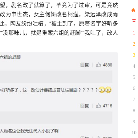
望，剧名改了就算了，毕竟为了过审，可是竟然
改为申世杰，女主何妍改名柯滢，梁远泽改成雨
此，网友纷纷吐槽，“被土到了，原著名字好听多
“没那味儿，就是重案六组的赶脚”“我吐了，改人
1
2
3
4
5
6
7
8
9
10