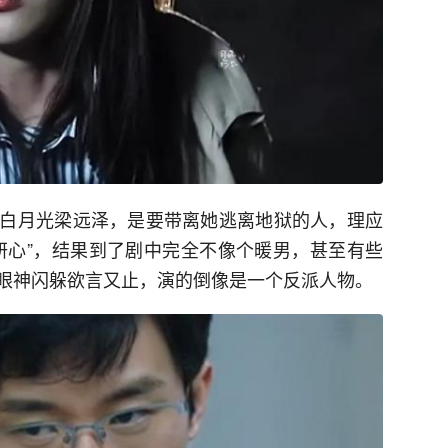
白月光梁远泽，是要带离她逃离地狱的人，理应
妍心”，结果到了剧中完全不像个暖男，甚至有些
眼神闪躲欲言又止，演的倒像是一个反派人物。