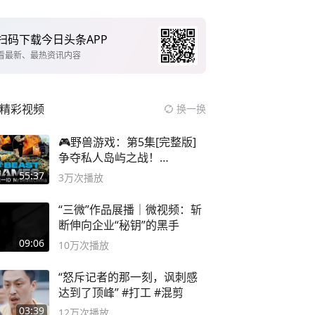
扫码下载今日头条APP
看最新、最热资讯内容
精彩视频
换一换
🎮野兽游戏：第5集[完整版]
争夺私人岛屿之战！
#MrBeastChina
55:37
3万
次播放
“三微”作品展播｜微视频：斩
断伸向企业“秘钥”的黑手
09:06
10万
次播放
“怒斥记者的那一刻，讽刺感
达到了顶峰” #打工 #混剪
03:39
12万
次播放