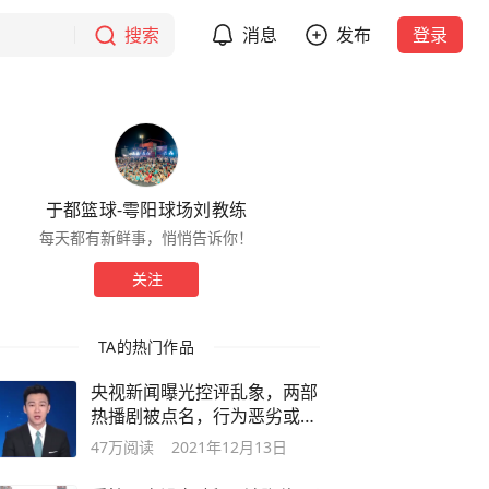
搜索
消息
发布
登录
于都篮球-雩阳球场刘教练
每天都有新鲜事，悄悄告诉你！
关注
TA的热门作品
央视新闻曝光控评乱象，两部
热播剧被点名，行为恶劣或涉
嫌违法
47万
阅读
2021年12月13日