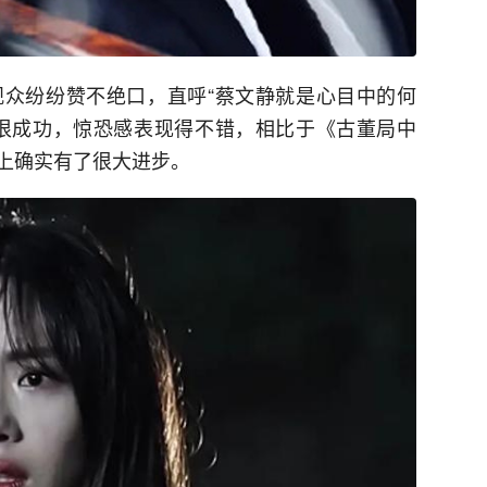
众纷纷赞不绝口，直呼“蔡文静就是心目中的何
很成功，惊恐感表现得不错，相比于《古董局中
上确实有了很大进步。