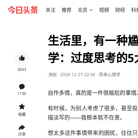
关注
推荐
北京
视频
财经
科
生活里，有一种尴
学：过度思考的5
2633
2020-12-27 22:56
·
简单心理学
原创
自作多情，真的是一件很尴尬的事情
1130
有时候，为别人考虑了很多，甚至投
收藏
描淡写的——我根本就不在意。
想太多这件事情带来的困扰，往往只
分享