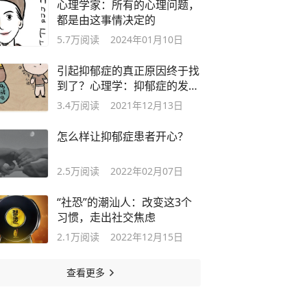
心理学家：所有的心理问题，
都是由这事情决定的
5.7万
阅读
2024年01月10日
引起抑郁症的真正原因终于找
到了？心理学：抑郁症的发展
演化史
3.4万
阅读
2021年12月13日
怎么样让抑郁症患者开心？
2.5万
阅读
2022年02月07日
“社恐”的潮汕人：改变这3个
习惯，走出社交焦虑
2.1万
阅读
2022年12月15日
查看更多