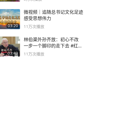
微视频｜追随总书记文化足迹
感受思想伟力
03:20
11万
次播放
林伯渠外孙齐放：初心不改
一步一个脚印的走下去 #红船
论坛
03:49
11万
次播放