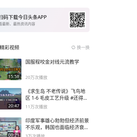
扫码下载今日头条APP
看最新、最热资讯内容
精彩视频
换一换
国服程咬金对线元流教学
15:58
20万
次播放
《求生岛 不老传说》飞鸟地
区 1-6 毛皮工艺升级 #还得是
主机大作
20:47
11万
次播放
印度军事雄心勃勃但经济前景
不乐观，韩国也面临经济衰退
风险
00:21
3万
次播放