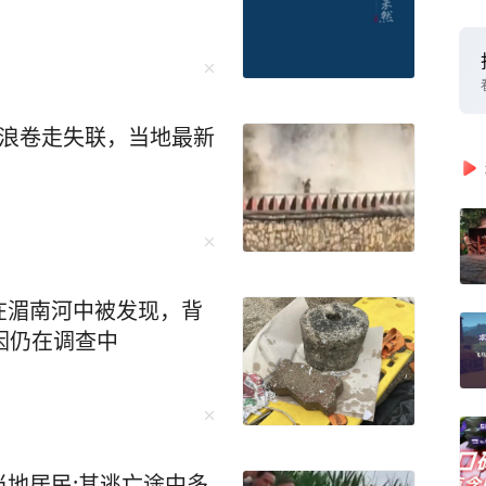
海浪卷走失联，当地最新
在湄南河中被发现，背
因仍在调查中
地居民:其逃亡途中多