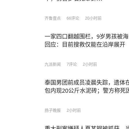
齐鲁壹点
66
评论
20小时前
一家四口翻越围栏，9岁男孩被
回应：目前搜救仅能在沿岸展开
九派新闻
7
评论
2小时前
泰国男团前成员凌晨失踪，遗体
包内现20公斤水泥砖；警方称死
扬子晚报
2小时前
重大刑案嫌疑人夏某钢被抓获，当