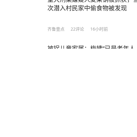
次潜入村民家中偷食物被发现
齐鲁壹点
22
评论
16小时前
被拐儿童家属：梅姨”已是老年人
满75周岁或不适用死刑
新民晚报
1
评论
3天前
湖北一看守所辅警为40名在押人
予特殊关照，收受10万余元和香烟
鲁网潍坊
48
评论
21小时前