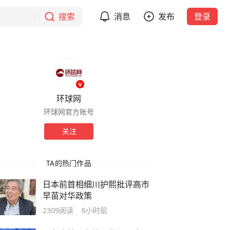
搜索
消息
发布
登录
环球网
环球网官方账号
关注
TA的热门作品
日本前首相细川护熙批评高市
早苗对华政策
2309
阅读
6小时前