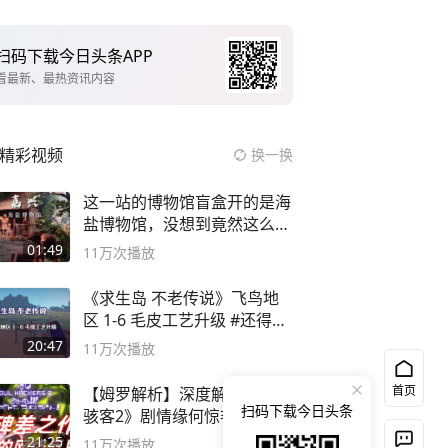
扫码下载今日头条APP
看最新、最热资讯内容
精彩视频
换一换
这一站的博物馆盲盒开的是海
盐博物馆，没想到竟然这么好
逛！
01:49
11万
次播放
《求生岛 不老传说》飞鸟地
区 1-6 毛皮工艺升级 #还得是
主机大作
20:47
11万
次播放
首页
【姆罗解析】深度解析《灵魂
扫码下载今日头条
骇客2》剧情缘何惊艳
21:25
11万
次播放