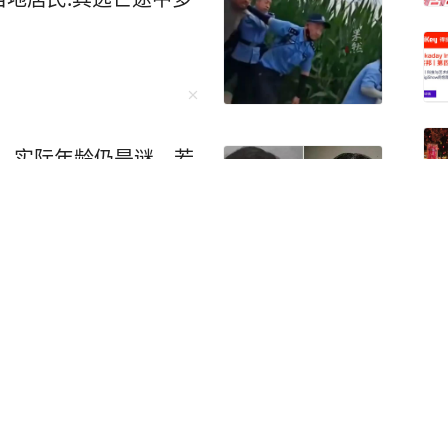
，实际年龄仍是谜，若
员转递物品、信息或给
约30条！