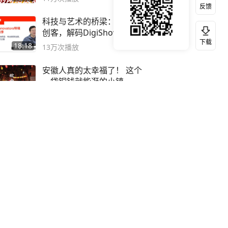
反馈
科技与艺术的桥梁：专访跨界
创客，解码DigiShow的创新
下载
之路
18:18
13万
次播放
安徽人真的太幸福了！ 这个
一袋铜钱就能逛的小镇
01:03
12万
次播放