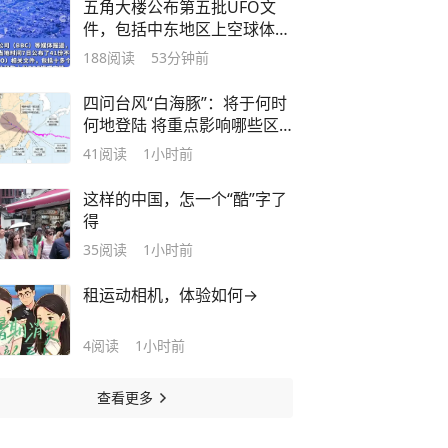
五角大楼公布第五批UFO文
件，包括中东地区上空球体有
关视频
188
阅读
53分钟前
四问台风“白海豚”：将于何时
何地登陆 将重点影响哪些区
域？
41
阅读
1小时前
这样的中国，怎一个“酷”字了
得
35
阅读
1小时前
租运动相机，体验如何→
4
阅读
1小时前
查看更多