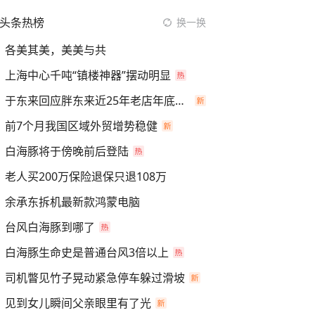
头条热榜
换一换
各美其美，美美与共
上海中心千吨“镇楼神器”摆动明显
于东来回应胖东来近25年老店年底关闭
前7个月我国区域外贸增势稳健
白海豚将于傍晚前后登陆
老人买200万保险退保只退108万
余承东拆机最新款鸿蒙电脑
台风白海豚到哪了
白海豚生命史是普通台风3倍以上
司机瞥见竹子晃动紧急停车躲过滑坡
见到女儿瞬间父亲眼里有了光