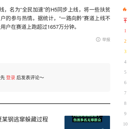
线，名为“全民加速”的H5同步上线，将一些扶贫
户的参与热情。据统计，“一路向黔”赛道上线不
用户在赛道上跑超过1657万分钟。
1
举报
2
3
4
5
请先
登录
后发表评论～
6
7
8
9
夏某钢逃窜躲藏过程
10