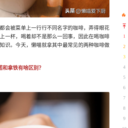
都会被菜单上一行行不同名字的咖啡，弄得眼花
上一杯，喝着却不是那么一回事，因此在喝咖啡
1
知识。今天，懒喵就拿其中最常见的两种咖啡做
2
3
诺和拿铁有啥区别？
4
5
6
7
8
9