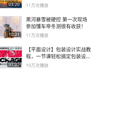
03:20
11万
次播放
黑河暴雪被硬控 第一次现场
参加懂车帝冬测很有收获！
10:21
11万
次播放
【平面设计】包装设计实战教
程，一节课轻松搞定包装设计
流程！
91:25
10万
次播放