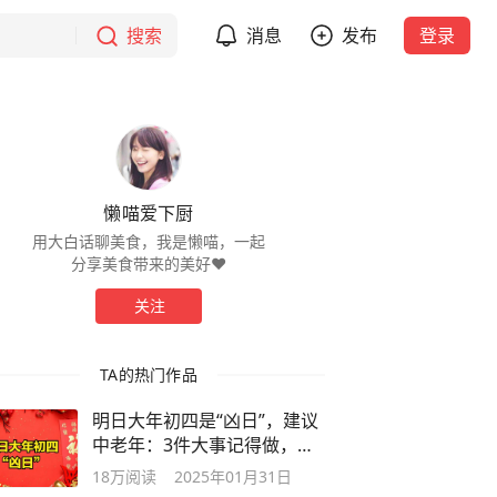
搜索
消息
发布
登录
懒喵爱下厨
用大白话聊美食，我是懒喵，一起
分享美食带来的美好❤️
关注
TA的热门作品
明日大年初四是“凶日”，建议
中老年：3件大事记得做，开
年顺利
18万
阅读
2025年01月31日