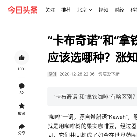
关注
推荐
北京
视频
财经
科
“卡布奇诺”和“
应该选哪种？涨
1001
2020-12-28 22:36
·
懒喵爱下厨
原创
82
“卡布奇诺”和“拿铁咖啡”有啥区
收藏
“咖啡”一词，源自希腊语“Kaweh
就是用咖啡树的果实咖啡豆，经过器
分享
同，它们共同构成了如今在世界范围