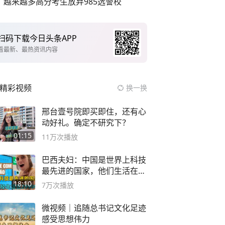
越来越多高分考生放弃985选警校
扫码下载今日头条APP
看最新、最热资讯内容
精彩视频
换一换
邢台壹号院即买即住，还有心
动好礼。确定不研究下？
01:15
11万
次播放
巴西夫妇：中国是世界上科技
最先进的国家，他们生活在
2999年
18:10
7万
次播放
微视频｜追随总书记文化足迹
感受思想伟力