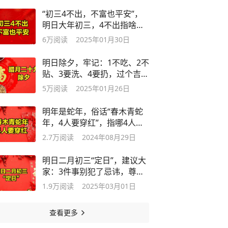
“初三4不出，不富也平安”，
明日大年初三，4不出指啥？
别犯忌讳
6万
阅读
2025年01月30日
明日除夕，牢记：1不吃、2不
贴、3要洗、4要扔，过个吉祥
年
5万
阅读
2025年01月26日
明年是蛇年，俗话“春木青蛇
年，4人要穿红”，指哪4人？
怎么穿？
2.7万
阅读
2024年08月29日
明日二月初三“定日”，建议大
家：3件事别犯了忌讳，尊重
老传统
1.9万
阅读
2025年03月01日
查看更多