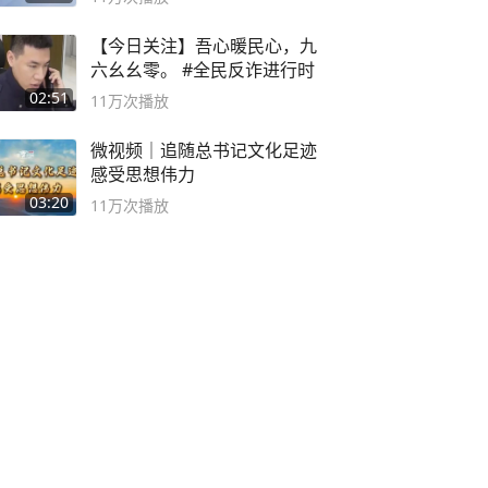
【今日关注】吾心暖民心，九
六幺幺零。 #全民反诈进行时
02:51
11万
次播放
微视频｜追随总书记文化足迹
感受思想伟力
03:20
11万
次播放