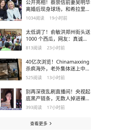
公开亮相！蔡崇信前妻吴明华
离婚后现身球场，和希拉里同
框交流
1034
阅读
19小时前
太低调了！俞敏洪郑州街头送
1000 个西瓜，网友：真诚比
营销更重要
813
阅读
23小时前
40亿次浏览！Chinamaxxing
杀疯海外，老外集体迷上中式
生活
525
阅读
13小时前
别再深夜乱刷直播间！央视起
底黑产链条，无数人掉进裸聊
敲诈圈套
393
阅读
17小时前
查看更多