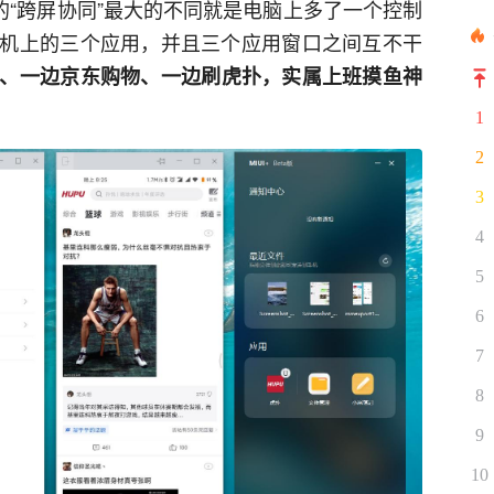
前的“跨屏协同”最大的不同就是电脑上多了一个控制
机上的三个应用，并且三个应用窗口之间互不干
、一边京东购物、一边刷虎扑，实属上班摸鱼神
1
2
3
4
5
6
7
8
9
10