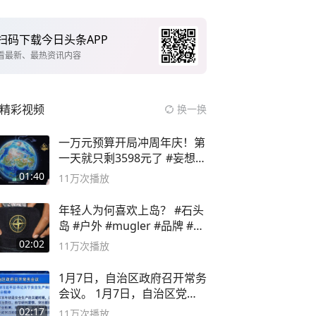
扫码下载今日头条APP
看最新、最热资讯内容
精彩视频
换一换
一万元预算开局冲周年庆！第
一天就只剩3598元了 #妄想山
海
01:40
11万
次播放
年轻人为何喜欢上岛？ #石头
岛 #户外 #mugler #品牌 #足
球流氓
02:02
11万
次播放
1月7日，自治区政府召开常务
会议。 1月7日，自治区党委
副书记
02:17
11万
次播放