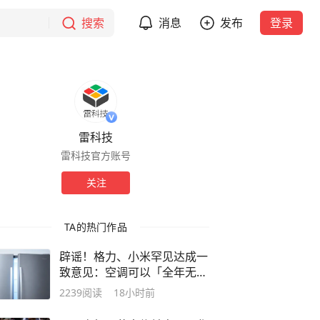
搜索
消息
发布
登录
雷科技
雷科技官方账号
关注
TA的热门作品
辟谣！格力、小米罕见达成一
致意见：空调可以「全年无
休」
2239
阅读
18小时前