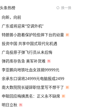
头条热榜
换一换
向新，向前
广东或将迎来“空调外机”
特朗普小跑着保护险些摔下台的幼童
投资中国 共享中国式现代化机遇
广岛投原子弹飞行员从未后悔
弹药库存告急 美军补货难
李亚鹏向地铁吐血女孩捐99999元
余承东口误将24999元电脑报成2499
南大数院院长疑辞职信里写不想干了
申聪回应梅姨真名：正义永不缺席
明日立秋