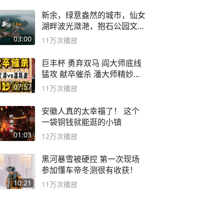
新余，绿意盎然的城市，仙女
湖畔波光潋滟，抱石公园文化
深邃……
03:00
11万
次播放
巨丰杯 勇弃双马 阎大师底线
猛攻 献卒催杀 潘大师精妙入
局
07:57
11万
次播放
安徽人真的太幸福了！ 这个
一袋铜钱就能逛的小镇
01:03
12万
次播放
黑河暴雪被硬控 第一次现场
参加懂车帝冬测很有收获！
10:21
11万
次播放