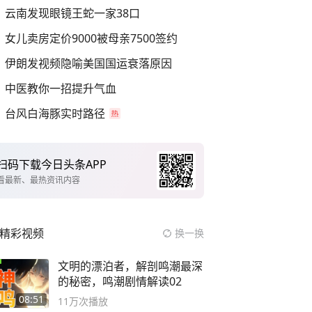
云南发现眼镜王蛇一家38口
女儿卖房定价9000被母亲7500签约
伊朗发视频隐喻美国国运衰落原因
中医教你一招提升气血
台风白海豚实时路径
扫码下载今日头条APP
看最新、最热资讯内容
精彩视频
换一换
文明的漂泊者，解剖鸣潮最深
的秘密，鸣潮剧情解读02
08:51
11万
次播放