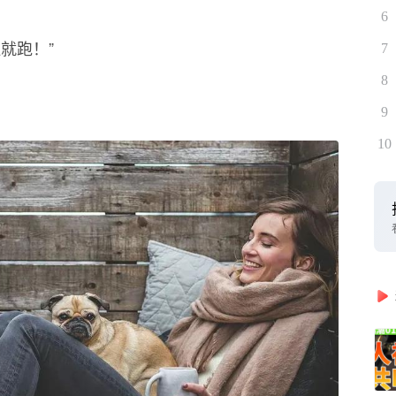
6
就跑！”
7
8
9
10