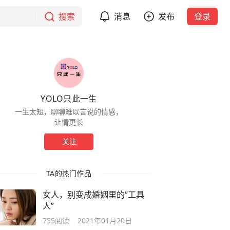
搜索
消息
发布
登录
YOLO只此一生
一生太短，聊聊难以言说的情感，
让情更长
关注
TA的热门作品
女人，别变成婚姻里的“工具
人”
755
阅读
2021年01月20日