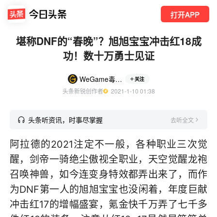
打开APP
堪称DNF的“春晚”？旭旭宝宝冲击红18成
功！数十万勇士见证
WeGame毒奶粉
关注
头条新锐创作者
  2021-1-10 01:38
头条听资讯，时事尽掌握
去听全文
阿拉德的2021注定不一般，各种职业三次觉
醒，剑帝一骑绝尘傲视全职业，天空觉醒龙袍
召唤神兽，如今连变身特效都弄出来了，而作
为DNF第一人的旭旭宝宝也没闲着，年度巨献
冲击红17的增幅盛宴，氪金快千万弄了七千多