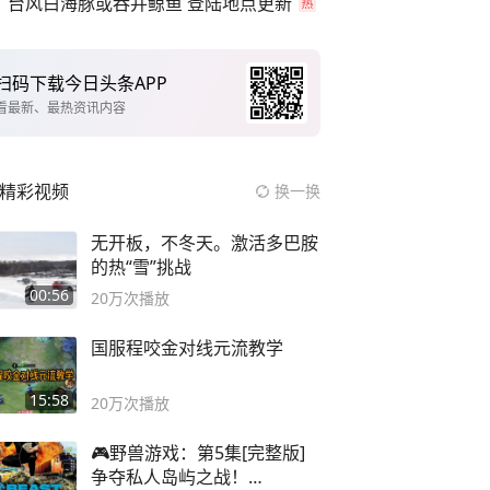
台风白海豚或吞并鲸鱼 登陆地点更新
扫码下载今日头条APP
看最新、最热资讯内容
精彩视频
换一换
无开板，不冬天。激活多巴胺
的热“雪”挑战
00:56
20万
次播放
国服程咬金对线元流教学
15:58
20万
次播放
🎮野兽游戏：第5集[完整版]
争夺私人岛屿之战！