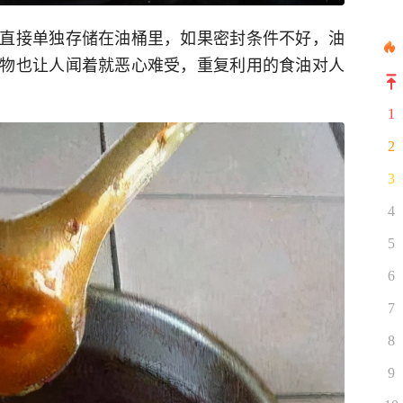
直接单独存储在油桶里，如果密封条件不好，油
物也让人闻着就恶心难受，重复利用的食油对人
1
2
3
4
5
6
7
8
9