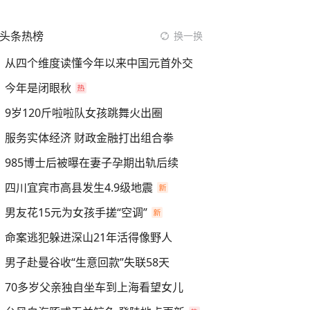
头条热榜
换一换
从四个维度读懂今年以来中国元首外交
今年是闭眼秋
9岁120斤啦啦队女孩跳舞火出圈
服务实体经济 财政金融打出组合拳
985博士后被曝在妻子孕期出轨后续
四川宜宾市高县发生4.9级地震
男友花15元为女孩手搓“空调”
命案逃犯躲进深山21年活得像野人
男子赴曼谷收“生意回款”失联58天
70多岁父亲独自坐车到上海看望女儿