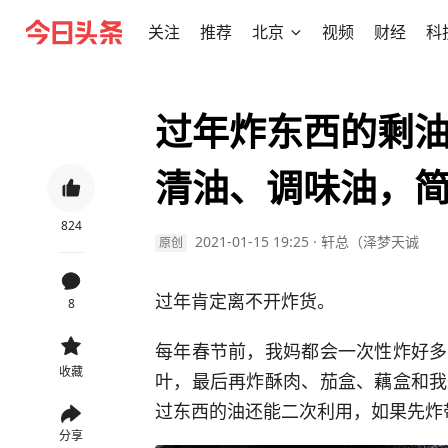
关注
推荐
北京
视频
财经
科
过年炸东西的剩
清油、调味油，
824
2021-01-15 19:25
·
轩总（泽梦天诚
原创
过年肯定离不开炸货。
8
每年春节前，我妈都会一次性炸好多
收藏
叶，最后再炸酥肉、茄盒、藕盒和我
过东西的油还能二次利用，如果先炸
分享