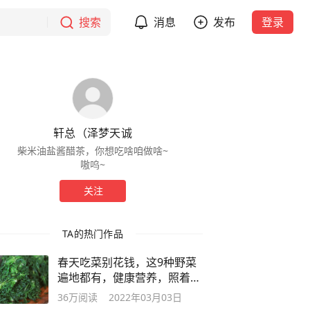
搜索
消息
发布
登录
轩总（泽梦天诚
柴米油盐酱醋茶，你想吃啥咱做啥~
嗷呜~
关注
TA的热门作品
春天吃菜别花钱，这9种野菜
遍地都有，健康营养，照着吃
准没错
36万
阅读
2022年03月03日