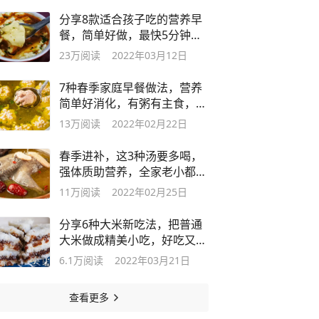
分享8款适合孩子吃的营养早
餐，简单好做，最快5分钟就
能搞定
23万
阅读
2022年03月12日
7种春季家庭早餐做法，营养
简单好消化，有粥有主食，每
天不重样
13万
阅读
2022年02月22日
春季进补，这3种汤要多喝，
强体质助营养，全家老小都适
宜
11万
阅读
2022年02月25日
分享6种大米新吃法，把普通
大米做成精美小吃，好吃又简
单
6.1万
阅读
2022年03月21日
查看更多