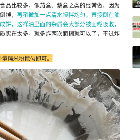
食品比较多，像茄盒、藕盒之类的经常做，因为
倒掉，
再稍微加一点清水搅拌均匀，直接倒在油
成饼，这样油里面的杂质会大部分被面糊吸收，
质实在太多，就多炸两次面糊就可以了，不过炸
少量糯米粉搅匀即可。