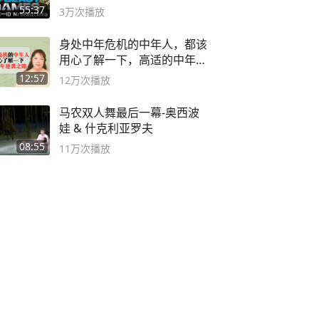
#MrBeastChina
55:37
3万
次播放
身处中年危机的中年人，都该
用心了解一下，高适的中年逆
袭之路
12:57
12万
次播放
马农双人舞最后一幕-奥西波
娃 & 什克利亚罗夫
08:55
11万
次播放