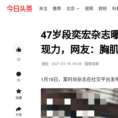
关注
推荐
北京
视频
财经
科
47岁段奕宏杂志
现力，网友：胸
52
2021-01-18 16:34
·
猫眼电影
原创
1月18日，某时尚杂志在社交平台
32
收藏
分享