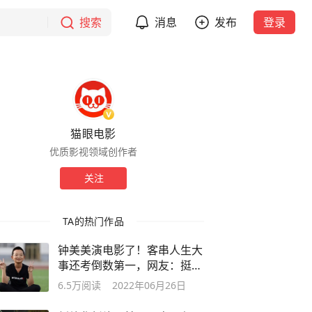
搜索
消息
发布
登录
猫眼电影
优质影视领域创作者
关注
TA的热门作品
钟美美演电影了！客串人生大
事还考倒数第一，网友：挺适
合大荧幕
6.5万
阅读
2022年06月26日