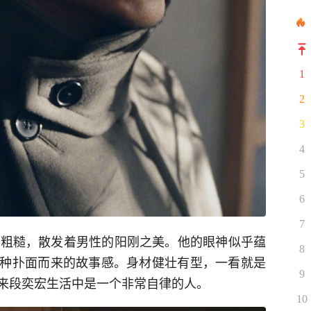
1
2
3
4
5
6
7
些粗糙，散发着男性的阳刚之美。他的眼神似乎蕴
8
种扑面而来的故事感。身材健壮有型，一看就是
9
来段奕宏生活中是一个非常自律的人。
10