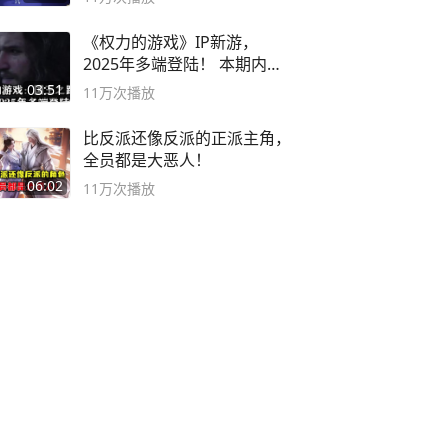
《权力的游戏》IP新游，
2025年多端登陆！ 本期内容
概要
03:51
11万
次播放
比反派还像反派的正派主角，
全员都是大恶人！
06:02
11万
次播放