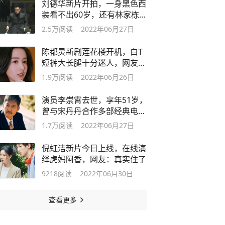
刘德华新片开拍，一身黑色西
装看不出60岁，还有林家栋彭
于晏共演
2.5万
阅读
2022年06月27日
陈都灵新剧莲花楼开机，白T
短裤大长腿十分迷人，网友：
好瘦啊
1.9万
阅读
2022年06月26日
演员李崇霄去世，享年51岁，
曾与宋丹丹合作多部经典电视
剧
1.7万
阅读
2022年06月27日
倪虹洁新片今日上线，在线演
绎虎妈阿香，网友：真实住了
9218
阅读
2022年06月30日
查看更多