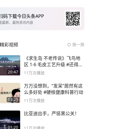
扫码下载今日头条APP
看最新、最热资讯内容
精彩视频
换一换
《求生岛 不老传说》飞鸟地
区 1-6 毛皮工艺升级 #还得是
主机大作
20:47
11万
次播放
万万没想到，“发呆”居然有这
么多好处 #硬核健康科普行动
03:25
11万
次播放
比亚迪出手，严惩黑公关！
01:20
11万
次播放