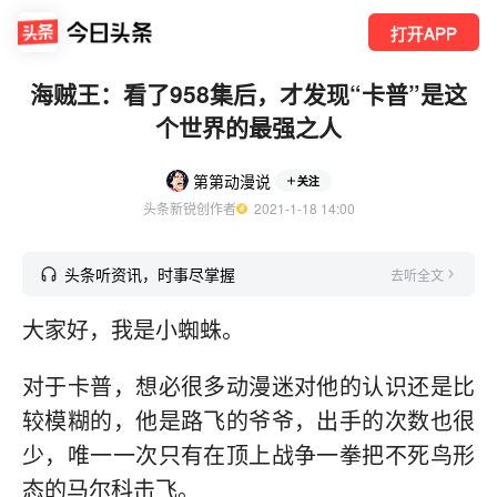
打开APP
海贼王：看了958集后，才发现“卡普”是这
个世界的最强之人
第第动漫说
关注
头条新锐创作者
  2021-1-18 14:00
头条听资讯，时事尽掌握
去听全文
大家好，我是小蜘蛛。
对于卡普，想必很多动漫迷对他的认识还是比
较模糊的，他是路飞的爷爷，出手的次数也很
少，唯一一次只有在顶上战争一拳把不死鸟形
态的马尔科击飞。