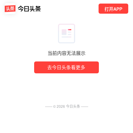
打开APP
当前内容无法展示
去今日头条看更多
—— ©
2026
今日头条
——