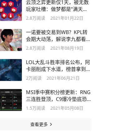
云顶之弈更新仅1天，被无数
玩家吐槽：做梦都是“满天飞
羽”
2.8万
阅读
2021年01月22日
一诺要被交易到WB？KPL转
会期大动荡，解说李九都看懵
了
2.8万
阅读
2021年08月19日
LOL大乱斗胜率排名公布，阿
卡丽削成下水道，榜首拿到就
“乱杀”
2万
阅读
2021年06月21日
MSI季中赛积分榜更新：RNG
三连胜登顶，C9爆冷垫底恐
遭淘汰
1.5万
阅读
2021年05月08日
查看更多