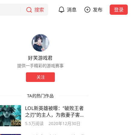
搜索
消息
发布
登录
好笑游戏君
提供一手精彩的游戏赛事
关注
TA的热门作品
LOL新英雄被曝：“破败王者
之刃”的主人，为救妻子害惨
暗影岛
5.5万
阅读
2020年12月30日