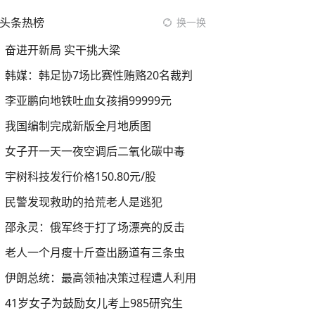
头条热榜
换一换
奋进开新局 实干挑大梁
韩媒：韩足协7场比赛性贿赂20名裁判
李亚鹏向地铁吐血女孩捐99999元
我国编制完成新版全月地质图
女子开一天一夜空调后二氧化碳中毒
宇树科技发行价格150.80元/股
民警发现救助的拾荒老人是逃犯
邵永灵：俄军终于打了场漂亮的反击
老人一个月瘦十斤查出肠道有三条虫
伊朗总统：最高领袖决策过程遭人利用
41岁女子为鼓励女儿考上985研究生