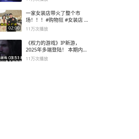
一家女装店带火了整个市
场！！！#购物狂 #女装店 #
高品质女装
02:00
11万
次播放
《权力的游戏》IP新游，
2025年多端登陆！ 本期内容
概要
03:51
11万
次播放