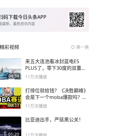
扫码下载今日头条APP
看最新、最热资讯内容
精彩视频
换一换
来五大连池看冰封蓝电E5
PLUS了，零下30度的双重冰
封40小时全录
04:34
11万
次播放
打排位就给钱？《决胜巅峰》
会是下一个moba爆款吗？#
决胜巅峰
03:33
11万
次播放
比亚迪出手，严惩黑公关！
01:20
11万
次播放