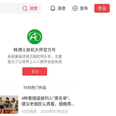
搜索
消息
发布
登录
韩博士装机大师官方号
系统重装领域方面的领头羊，主要
是为了让世界上人人都学会装系统
关注
TA的热门作品
4种香烟或被列入“黑名单”，
建议老烟民认真看，烟瘾再大
也别抽
10万
阅读
2025年07月02日