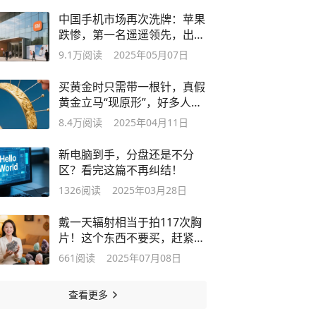
中国手机市场再次洗牌：苹果
跌惨，第一名遥遥领先，出货
暴涨39%
9.1万
阅读
2025年05月07日
买黄金时只需带一根针，真假
黄金立马“现原形”，好多人还
不懂！
8.4万
阅读
2025年04月11日
新电脑到手，分盘还是不分
区？看完这篇不再纠结！
1326
阅读
2025年03月28日
戴一天辐射相当于拍117次胸
片！这个东西不要买，赶紧提
醒身边人
661
阅读
2025年07月08日
查看更多