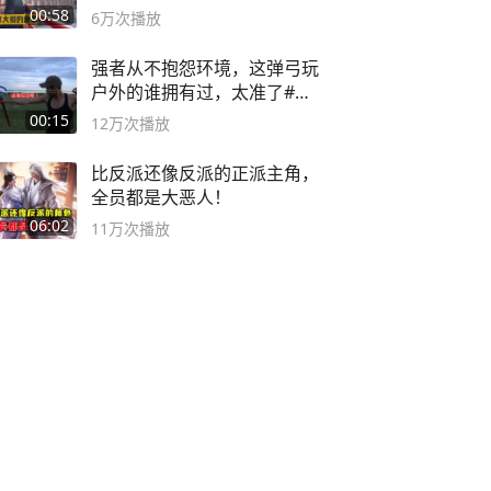
00:58
6万
次播放
强者从不抱怨环境，这弹弓玩
户外的谁拥有过，太准了#弹
弓#户外
00:15
12万
次播放
比反派还像反派的正派主角，
全员都是大恶人！
06:02
11万
次播放