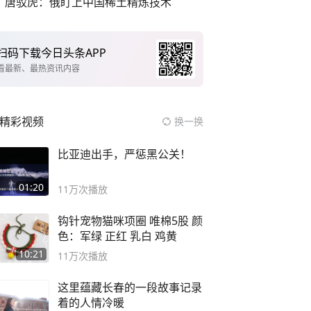
唐驳虎：俄盯上中国稀土精炼技术
扫码下载今日头条APP
看最新、最热资讯内容
精彩视频
换一换
比亚迪出手，严惩黑公关！
01:20
11万
次播放
钩针宠物猫咪项圈 唯棉5股 颜
色：军绿 正红 乳白 鸡黄
10:21
11万
次播放
这里蕴藏长春的一段故事记录
着的人情冷暖