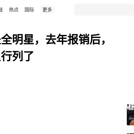
技
热点
国际
更多
是全明星，去年报销后，
星行列了
、