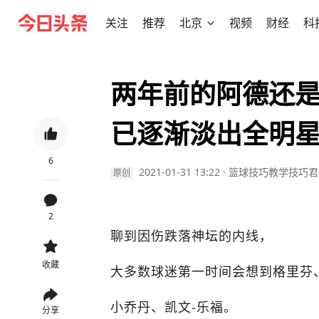
关注
推荐
北京
视频
财经
科
两年前的阿德还
已逐渐淡出全明
6
2021-01-31 13:22
·
篮球技巧教学技巧君
原创
2
聊到因伤跌落神坛的内线，
收藏
大多数球迷第一时间会想到格里芬
小乔丹、凯文-乐福。
分享