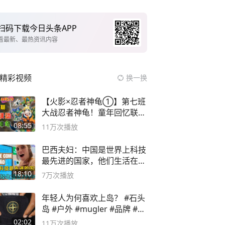
扫码下载今日头条APP
看最新、最热资讯内容
精彩视频
换一换
【火影×忍者神龟①】第七班
大战忍者神龟！童年回忆联动
论武？
08:55
11万
次播放
巴西夫妇：中国是世界上科技
最先进的国家，他们生活在
2999年
18:10
7万
次播放
年轻人为何喜欢上岛？ #石头
岛 #户外 #mugler #品牌 #足
球流氓
02:02
11万
次播放