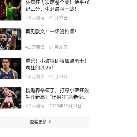
林疯狂再次席卷全美！绝平+6
记三分，生涯最强一战！
4.8万
阅读
01月07日
再见欧文！一场没打啊！
4.3万
阅读
01月09日
重磅！小波特即将加盟勇士！
疯狂的2026！
4.2万
阅读
01月13日
杨瀚森杀疯了，打爆小萨狂轰
生涯新高！“杨疯狂”席卷全
美！
4.2万
阅读
2025年10月14日
查看更多