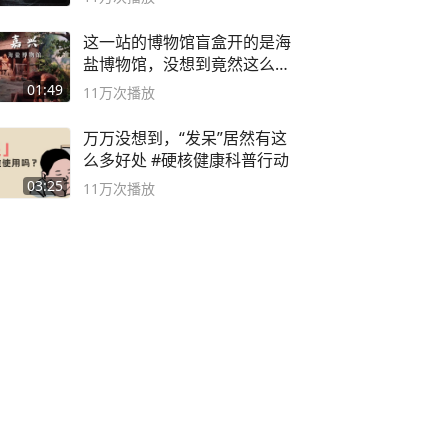
这一站的博物馆盲盒开的是海
盐博物馆，没想到竟然这么好
逛！
01:49
11万
次播放
万万没想到，“发呆”居然有这
么多好处 #硬核健康科普行动
03:25
11万
次播放