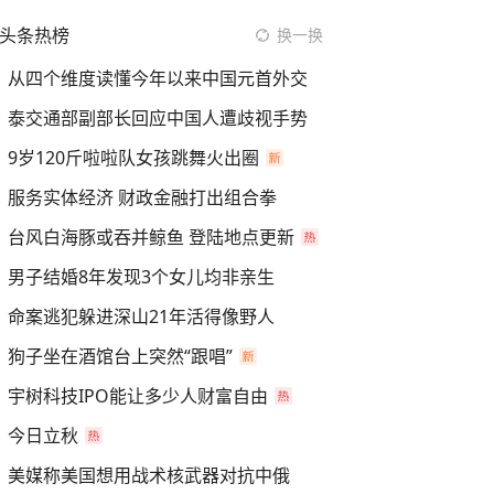
头条热榜
换一换
从四个维度读懂今年以来中国元首外交
泰交通部副部长回应中国人遭歧视手势
9岁120斤啦啦队女孩跳舞火出圈
服务实体经济 财政金融打出组合拳
台风白海豚或吞并鲸鱼 登陆地点更新
男子结婚8年发现3个女儿均非亲生
命案逃犯躲进深山21年活得像野人
狗子坐在酒馆台上突然“跟唱”
宇树科技IPO能让多少人财富自由
今日立秋
美媒称美国想用战术核武器对抗中俄