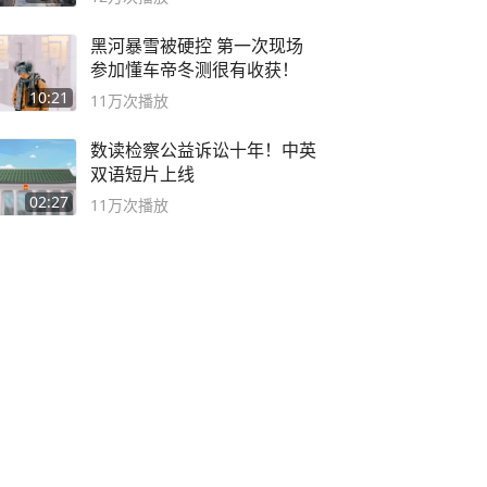
黑河暴雪被硬控 第一次现场
参加懂车帝冬测很有收获！
10:21
11万
次播放
数读检察公益诉讼十年！中英
双语短片上线
02:27
11万
次播放