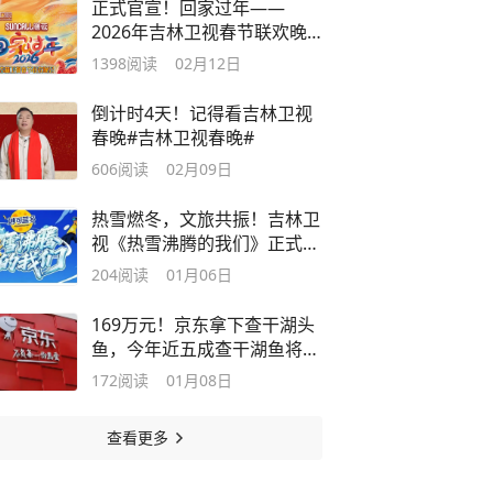
正式官宣！回家过年——
2026年吉林卫视春节联欢晚
会节目单来了！
1398
阅读
02月12日
倒计时4天！记得看吉林卫视
春晚#吉林卫视春晚#
606
阅读
02月09日
热雪燃冬，文旅共振！吉林卫
视《热雪沸腾的我们》正式开
机
204
阅读
01月06日
169万元！京东拿下查干湖头
鱼，今年近五成查干湖鱼将由
京东包销
172
阅读
01月08日
查看更多