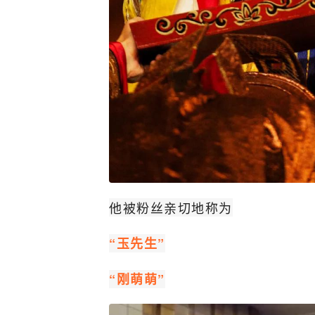
他被粉丝亲切地称为
“玉先生”
“刚萌萌”