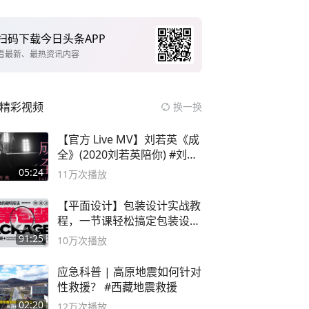
扫码下载今日头条APP
看最新、最热资讯内容
精彩视频
换一换
【官方 Live MV】刘若英《成
全》(2020刘若英陪你) #刘若
英 #成全
05:24
11万
次播放
【平面设计】包装设计实战教
程，一节课轻松搞定包装设计
流程！
91:25
10万
次播放
应急科普 | 高原地震如何针对
性救援？ #西藏地震救援
02:20
12万
次播放