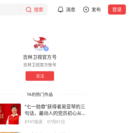
搜索
消息
发布
登录
吉林卫视官方号
吉林卫视官方账号
关注
TA的热门作品
“七一勋章”获得者吴亚琴的三
句话，最动人的党员初心从来
都在烟火人间
8747
阅读
07月01日