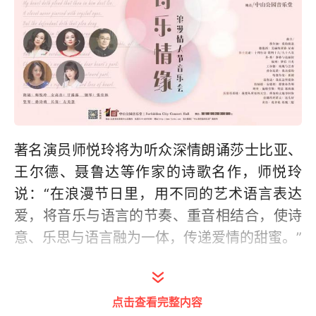
著名演员师悦玲将为听众深情朗诵莎士比亚、
王尔德、聂鲁达等作家的诗歌名作，师悦玲
说：“在浪漫节日里，用不同的艺术语言表达
爱，将音乐与语言的节奏、重音相结合，使诗
意、乐思与语言融为一体，传递爱情的甜蜜。”
钢琴演奏家张佳林、女高音歌唱家甘露露表
示：“艺术歌曲的特质就是诗、歌、琴的交融，
点击查看完整内容