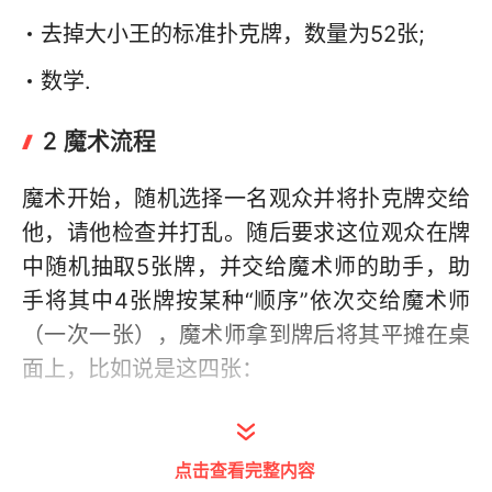
去掉大小王的标准扑克牌，数量为52张;
数学.
2 魔术流程
魔术开始，随机选择一名观众并将扑克牌交给
他，请他检查并打乱。随后要求这位观众在牌
中随机抽取5张牌，并交给魔术师的助手，助
手将其中4张牌按某种“顺序”依次交给魔术师
（一次一张），魔术师拿到牌后将其平摊在桌
面上，比如说是这四张：
然后便是见证奇迹的时刻——魔术师宣布，助
手手中还未交出的第5张牌是！随即助手翻开
点击查看完整内容