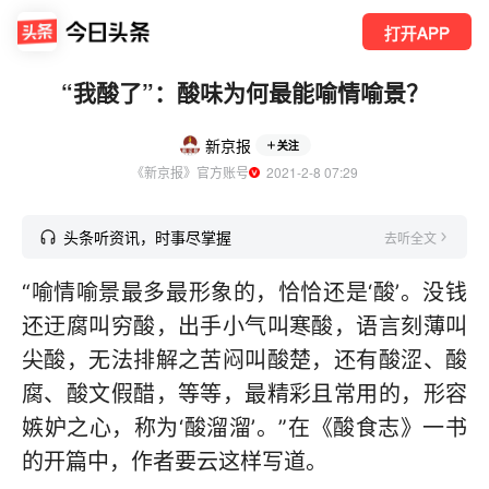
打开APP
“我酸了”：酸味为何最能喻情喻景？
新京报
关注
《新京报》官方账号
  2021-2-8 07:29
头条听资讯，时事尽掌握
去听全文
“喻情喻景最多最形象的，恰恰还是‘酸’。没钱
还迂腐叫穷酸，出手小气叫寒酸，语言刻薄叫
尖酸，无法排解之苦闷叫酸楚，还有酸涩、酸
腐、酸文假醋，等等，最精彩且常用的，形容
嫉妒之心，称为‘酸溜溜’。”在《酸食志》一书
的开篇中，作者要云这样写道。