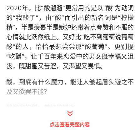
2020年，比“酸溜溜”更常用的是以“酸”为动词
的“我酸了”，由“酸”而引出的新名词是“柠檬
精”，半是羡慕半是嫉妒还带着点夸赞和不服的
心情就此跃然纸上。又好比“吃不到葡萄说葡萄
酸”的人，恰恰最想尝尝那“酸葡萄”。更别提
“吃醋”，让千百年来恋爱中的男女既幸福又沮
丧，既甜蜜又苦涩，又渴望又畏惧。
酸，到底有什么魔力，能让人皱起眉头避之不
及又欲罢不能？
酸溜溜的醋：美好的错误
唐人白居易有《东院》云：“老去齿衰嫌橘醋，
点击查看完整内容
病来肺渴觉茶香。”诗中以“醋”表“酸”，可见醋