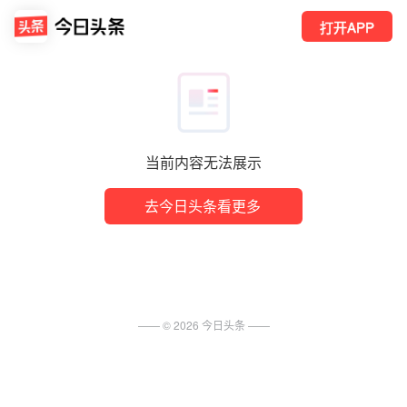
打开APP
当前内容无法展示
去今日头条看更多
—— ©
2026
今日头条
——