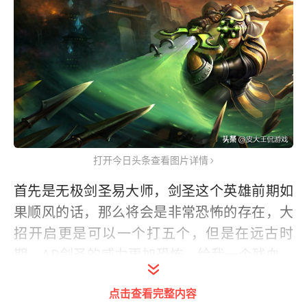
打开今日头条查看图片详情
首先是无极剑圣易大师，剑圣这个英雄前期如
果顺风的话，那么将会是非常恐怖的存在，大
招开启更是可以一个打五个，但是在远古时
期，AP剑圣的威力更加恐怖，给我一个残血，
可以还你一个团灭，当初的AP剑圣也是因为强
点击查看完整内容
度有些夸张，最后被惨遭移除。