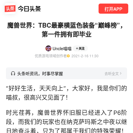
打开APP
魔兽世界：TBC最豪横蓝色装备“巅峰榜”，
第一件拥有即毕业
Uncle喵喵
关注
优质游戏领域创作者
  2021-2-16 11:30
头条听资讯，时事尽掌握
去听全文
“好好生活，天天向上”，大家好，我是你们的
喵叔，很高兴又见面了！
时光荏苒，魔兽世界怀旧服已经进入了P6阶
段，而我们的玩家也在纳克萨玛斯之中夜以继
日地奋斗着，只为了那属于我们的特殊荣耀！