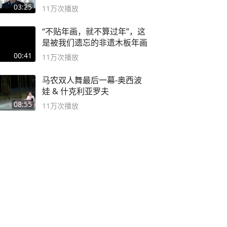
03:25
11万
次播放
“不贴年画，就不算过年”，这
是被我们遗忘的非遗木板年画
00:41
11万
次播放
马农双人舞最后一幕-奥西波
娃 & 什克利亚罗夫
08:55
11万
次播放