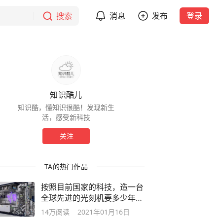
搜索
消息
发布
登录
知识酷儿
知识酷，懂知识很酷！发现新生
活，感受新科技
关注
TA的热门作品
按照目前国家的科技，造一台
全球先进的光刻机要多少年？
长知识了
14万
阅读
2021年01月16日