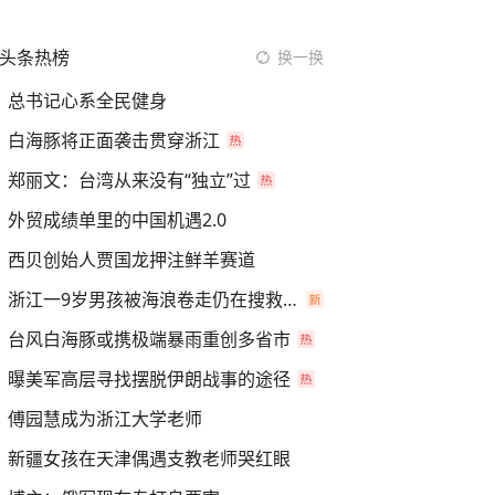
头条热榜
换一换
总书记心系全民健身
白海豚将正面袭击贯穿浙江
郑丽文：台湾从来没有“独立”过
外贸成绩单里的中国机遇2.0
西贝创始人贾国龙押注鲜羊赛道
浙江一9岁男孩被海浪卷走仍在搜救中
台风白海豚或携极端暴雨重创多省市
曝美军高层寻找摆脱伊朗战事的途径
傅园慧成为浙江大学老师
新疆女孩在天津偶遇支教老师哭红眼