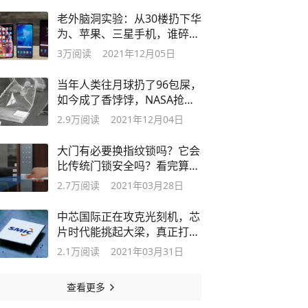
老外脑洞实验：从30楼扔下华
为、苹果、三星手机，谁碎得
更彻底？
3万
阅读
2021年12月05日
当年人类往月球扔了96包屎，
如今成了香饽饽，NASA抢着
要捡回来
2.9万
阅读
2021年12月04日
大门有必要换指纹锁吗？它会
比传统门锁安全吗？看完算搞
懂了
2.7万
阅读
2021年03月28日
中芯国际正在攻克光刻机，芯
片时代能挑起大梁，真正打破
壁垒吗？
2.1万
阅读
2021年03月31日
查看更多