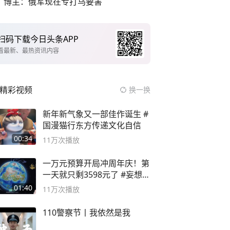
博主：俄军现在专打乌要害
扫码下载今日头条APP
看最新、最热资讯内容
精彩视频
换一换
新年新气象又一部佳作诞生 #
国漫猫行东方传递文化自信
00:34
11万
次播放
一万元预算开局冲周年庆！第
一天就只剩3598元了 #妄想山
海
01:40
11万
次播放
110警察节丨我依然是我