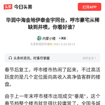
打开APP
华润中海金地伊泰金宇同台，呼市豪宅从稀
缺到井喷，你看好谁？
内蒙小楼
关注
头条新锐创作者
  2021-2-23 08:14
头条听资讯，时事尽掌握
去听全文
春节后复工，呼市楼市热闹了起来，不过高活
跃度的是几个定位面向高收入高净值客群的楼
盘。
由于上一年末呼市楼市出现成交“垂尾”，这个
春节档整个楼市就显得比较庸常了，全国多城