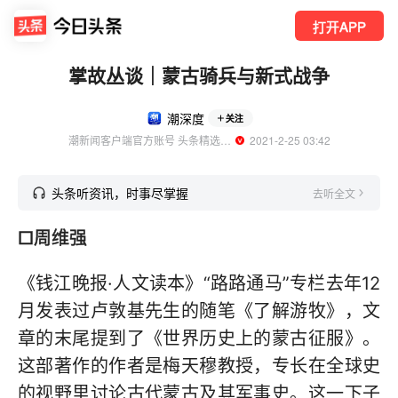
打开APP
掌故丛谈｜蒙古骑兵与新式战争
潮深度
关注
潮新闻客户端官方账号 头条精选作者
  2021-2-25 03:42
头条听资讯，时事尽掌握
去听全文
□周维强
《钱江晚报·人文读本》“路路通马”专栏去年12
月发表过卢敦基先生的随笔《了解游牧》，文
章的末尾提到了《世界历史上的蒙古征服》。
这部著作的作者是梅天穆教授，专长在全球史
的视野里讨论古代蒙古及其军事史。这一下子