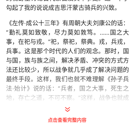
勾起了我的说说成吉思汗蒙古骑兵的兴致。
《左传·成公十三年》有周朝大夫刘康公的话：
“勤礼莫如致敬，尽力莫如敦笃。……国之大
事，在祀与戎。”祀，祭祀，祭典。戎，兵戎，
兵事。这是那个时代的人们的观念。那时，国
与国，族与族之间，解决矛盾、冲突的方式方
法还比较少，所以战争就几乎成了解决问题的
最终手段。这样，我们也就不难理解《孙子兵
法·始计》说的话：“兵者，国之大事，死生之
地，存亡之道，不可不察。”这样，战争也就成
为了古代历史的一个主旋律。英国的军史学者
约翰·基根在他的著作《战争史》里写道：“战
点击查看完整内容
争差不多像人本身一样古老，深入人类心灵的