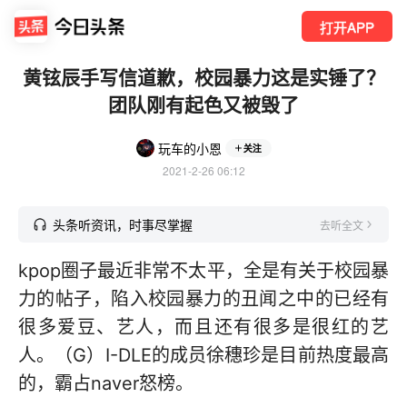
打开APP
黄铉辰手写信道歉，校园暴力这是实锤了？
团队刚有起色又被毁了
玩车的小恩
关注
2021-2-26 06:12
头条听资讯，时事尽掌握
去听全文
kpop圈子最近非常不太平，全是有关于校园暴
力的帖子，陷入校园暴力的丑闻之中的已经有
很多爱豆、艺人，而且还有很多是很红的艺
人。（G）I-DLE的成员徐穗珍是目前热度最高
的，霸占naver怒榜。