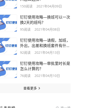
150
阅读
2021年04月09日
钉钉使用攻略—换班可以一次
换2天的班吗？
95
阅读
2021年04月08日
钉钉使用攻略—请假，加班，
外出，出差和换班套件有什么
用？
92
阅读
2021年04月13日
钉钉使用攻略—审批里时长是
怎么计算的？
76
阅读
2021年04月10日
查看更多
换一换