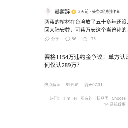
赫薰辞
3天前
·
头条新锐创作者
两蒋的棺材在台湾放了五十多年还没
回大陆安葬，可蒋万安这个当曾孙的
盘棋，远不止孝道两个字能说清。 
分享
56
175
不敢动，这个“不敢”，怕的不是翻历
政治算盘。 他当上台北市长之后，
赛格1154万违约金争议：单方认
岛内公开场合几乎不主动提两蒋，
何仅认289万？
理由是：两蒋既是国民党的历史遗产
拉出来批斗的靶子，赖清德在选战期
热点解读
99
评论
前天07:31
象征”，提出要改成所谓“转型正义纪
两蒋定调成需要被清算的符号，蒋万
热门：
Tim Fer
所有的非标品类
Choose
葬，等于自己跳进对手挖好的坑里，
14 系统效率
利益上算这笔账，所以沉默就是最好
是国民党新生代里正在成型的“本土化
之间已经有了微妙但清晰的距离。 