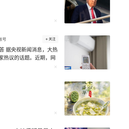
账号
关注
答 据央视新闻消息，大热
家热议的话题。近期，网
电”的说法，这个说法科学
不关更省电”的说法对吗？
院智慧用能工程师吴宁表
一概而论，需结合使用场
不到一小时，不必关机，把
加省电。 一整天不在家，
才更划算。 专家解释，空
运至室外。空调的耗电量