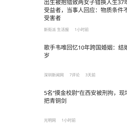
高低，核心取决于室内外温差，温差
出生被抱错致两女子错换人生37
率运转来维持室内低温，耗电量就会随
受益者，当事人回应：物质条件
6℃最省电”说法靠谱吗？ 专家指出
受害者
房间密闭、空调进入稳定运行状态后
新街派 生活报
1小时前
温度每调低1℃，耗电量就会增加6%至
省电的温度，它是兼顾舒适、健康与
歌手韦唯回忆10年跨国婚姻：结
实现空调节能省电，除了根据房间面
岁
效空调外，日常使用中的细节技巧也
滤网，避免滤网积尘堵塞，导致空调
加； 空调搭配风扇，加速空气循环，
深圳新闻网
7
评论
3天前
后闷热高湿时段，优先开启除湿模式
空调省电小妙招 白天开启空调时拉
5名“摸金校尉”在西安被刑拘，
少室内热量堆积，为空调减负； 将
把青铜剑
模式，冷空气自上而下循环，制冷覆
佳。 编辑 李忆林子
光明网
1小时前