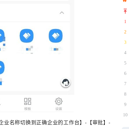
1
2
3
4
5
6
7
8
9
10
企业名称切换到正确企业的工作台】-【审批】-