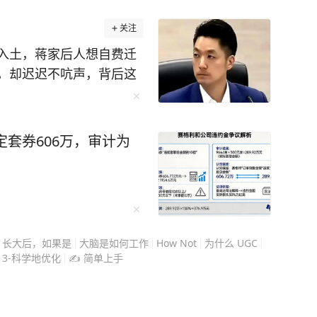
关注
入土，蒋家后人想自费迁
，却迟迟不吭声，背后这
蒋万安不是不想动，是真
史旧账，而是搅动今天的
走的每一步都很小心，在
定套券606万，审计为
迁葬的事更是能绕就绕。
，也是民进党每逢选举就
间公开说慈湖陵寝是“威权
念馆”。 这等于是直接把
安这时候要是高调推动迁
长大后，如果是
大脑是如何工作
How Not
为什么 UGC
平白送人刀子，站在选举
3-科学地优化
✍️ 简单上手
的选项。 蒋万安代表的
”路线，跟传统深蓝阵营
他需要向岛内年轻选民证