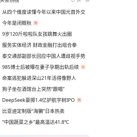
头条热榜
从四个维度读懂今年以来中国元首外交
今年是闭眼秋
9岁120斤啦啦队女孩跳舞火出圈
服务实体经济 财政金融打出组合拳
泰交通部副部长回应中国人遭歧视手势
985博士后被曝在妻子孕期出轨后续
命案逃犯躲进深山21年活得像野人
狗子坐在酒馆台上突然“跟唱”
DeepSeek豪掷1.4亿护航宇树IPO
比亚迪定制版“海獭”日本热卖
“中国蔬菜之乡”最高温达41.8℃