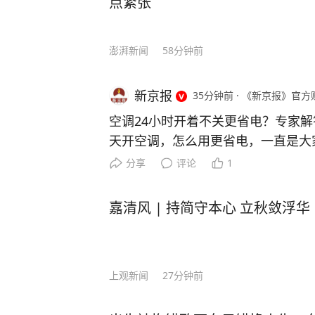
点紧张
澎湃新闻
58分钟前
新京报
35分钟前
·
《新京报》官方
空调24小时开着不关更省电？专家解
天开空调，怎么用更省电，一直是大
络上流传“空调24小时开着不关更省
分享
评论
1
吗？来看专家的解答。 “空调24小时
南方电网广西电网公司电力科学研究
嘉清风 | 持简守本心 立秋敛浮华
示，空调全天开启更省电的说法不能
景具体判断。 短时间外出，如出门
温度调高1到2℃即可，比频繁启停更
上观新闻
27分钟前
建议出门前关闭空调。回家重新开，
调制冷的核心原理，是将室内热量搬