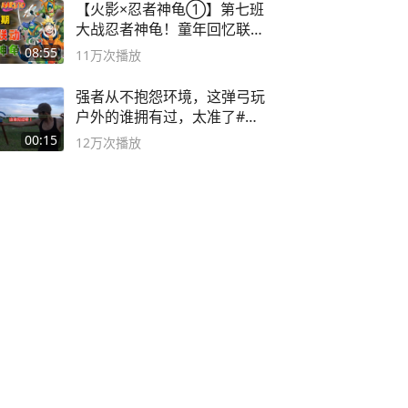
【火影×忍者神龟①】第七班
大战忍者神龟！童年回忆联动
论武？
08:55
11万
次播放
强者从不抱怨环境，这弹弓玩
户外的谁拥有过，太准了#弹
弓#户外
00:15
12万
次播放