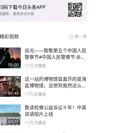
扫码下载今日头条APP
看最新、最热资讯内容
精彩视频
换一换
巡光——致敬第五个中国人民
警察节#中国人民警察节 @抖
音小助手
05:00
11万
次播放
这一站的博物馆盲盒开的是海
盐博物馆，没想到竟然这么好
逛！
01:49
11万
次播放
数读检察公益诉讼十年！中英
双语短片上线
02:27
11万
次播放