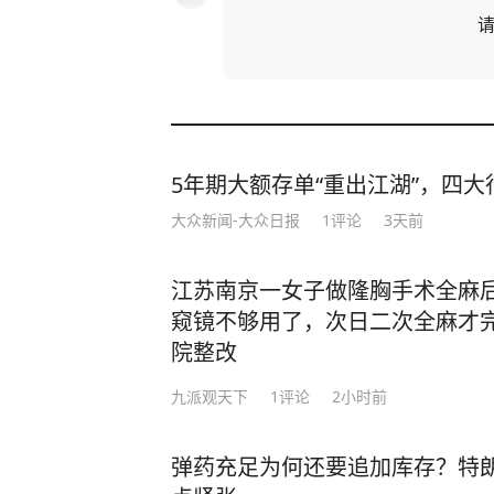
5年期大额存单“重出江湖”，四大行
大众新闻-大众日报
1
评论
3天前
江苏南京一女子做隆胸手术全麻
窥镜不够用了，次日二次全麻才
院整改
九派观天下
1
评论
2小时前
弹药充足为何还要追加库存？特