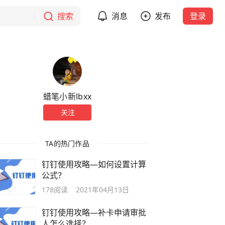
搜索
消息
发布
登录
蜡笔小新lbxx
关注
TA的热门作品
钉钉使用攻略—如何设置计算
公式？
178
阅读
2021年04月13日
钉钉使用攻略—补卡申请审批
人怎么选择？