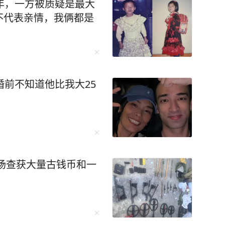
越大，空调需要持续高功
年，一方被质疑是最大
之增加。 “空调设在2
不代表亲情，我俩都是
，当室外气温超过35℃，且
，在26℃的基础上，空调
10%。 26℃并非绝对最
节能的综合推荐值。 想要
婚前不知道他比我大25
积选配功率匹配的一级能
十分关键。 定期清洁内机
制冷效率下降、耗电量增
体感可降温2至3℃； 雨
，体感干爽也更加节能。
上窗帘，遮挡阳光直射，减
现场查获大量古钱币和一
空调出风口调至向上出风的
盖更均匀，制冷效果更