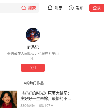
搜索
消息
发布
登录
奇遇记
奇遇藏在人间烟火，也藏在万里山
河。
关注
TA的热门作品
《好好的时光》原著大结局：
庄好好一生未嫁，最惨的不是
她！
3304
阅读
03月07日