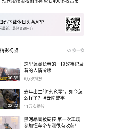
现代版摸金校尉落网查获400多枚古币
扫码下载今日头条APP
看最新、最热资讯内容
精彩视频
换一换
这里蕴藏长春的一段故事记录
着的人情冷暖
00:58
6万
次播放
去年出生的“幺幺零”，如今怎
么样了？ #云南警事
02:22
11万
次播放
黑河暴雪被硬控 第一次现场
参加懂车帝冬测很有收获！