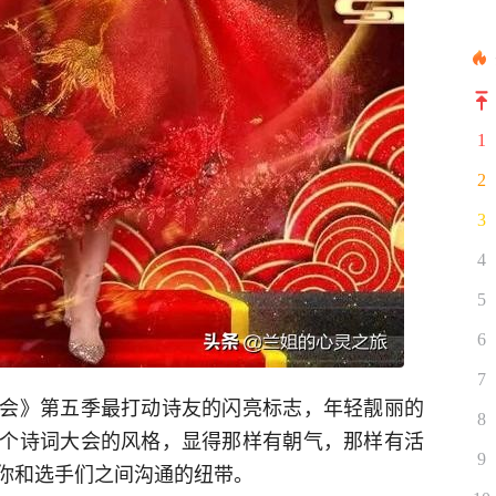
1
2
3
4
5
6
7
会》第五季最打动诗友的闪亮标志，年轻靓丽的
8
个诗词大会的风格，显得那样有朝气，那样有活
9
你和选手们之间沟通的纽带。