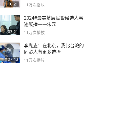
10:21
11万
次播放
2024#最美基层民警候选人事
迹展播——朱元
03:21
11万
次播放
李胤志：在北京，我比台湾的
同龄人有更多选择
07:43
11万
次播放