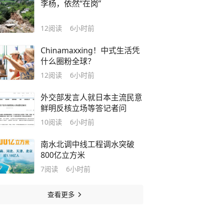
李杨，依然“在岗”
12
阅读
6小时前
Chinamaxxing！中式生活凭
什么圈粉全球？
12
阅读
6小时前
外交部发言人就日本主流民意
鲜明反核立场等答记者问
10
阅读
6小时前
南水北调中线工程调水突破
800亿立方米
7
阅读
6小时前
查看更多