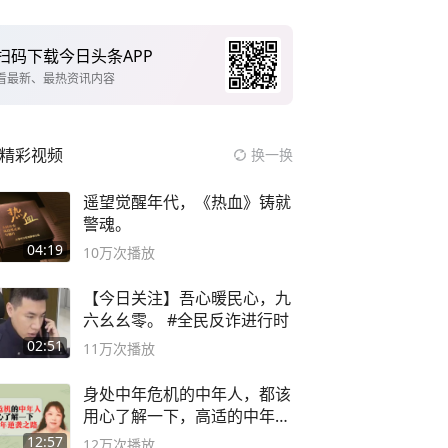
扫码下载今日头条APP
看最新、最热资讯内容
精彩视频
换一换
遥望觉醒年代，《热血》铸就
警魂。
04:19
10万
次播放
【今日关注】吾心暖民心，九
六幺幺零。 #全民反诈进行时
02:51
11万
次播放
身处中年危机的中年人，都该
用心了解一下，高适的中年逆
袭之路
12:57
12万
次播放