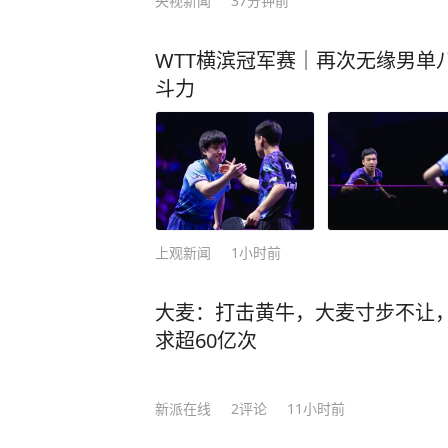
央视新闻
37分钟前
WTT横滨冠军赛｜再次无缘男单
斗力
上观新闻
1小时前
大麦：打击黄牛，大麦寸步不让
求超60亿次
新派在线
2
评论
11小时前