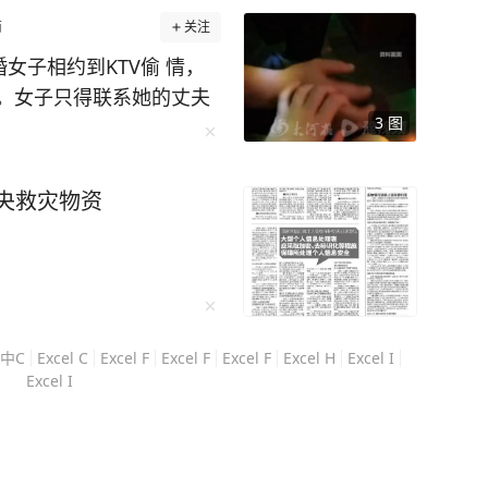
师
关注
女子相约到KTV偷 情，
。女子只得联系她的丈夫
3
图
出轨一事。可就在女子想
是否已结账，正好让女子
争吵，并且约定地点打算
中央救灾物资
点后，一怒之下错把路人
过去。最终，男子为自己
丈夫雷某出差时，多次与
l中C
Excel C
Excel F
Excel F
Excel F
Excel H
Excel I
某说要和闺蜜逛街，于是
Excel I
可谁知在结账
，于是向工作人员指了指