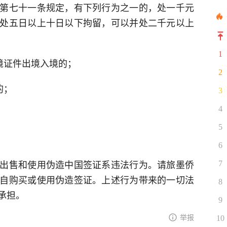
第七十一条规定，有下列行为之一的，处一千元
处五日以上十日以下拘留，可以并处二千元以上
1
境证件出境入境的；
2
的；
3
4
5
6
出售和使用伪造中国签证系违法行为。请旅墨侨
7
自购买或使用伪造签证。上述行为带来的一切法
8
承担。
9
举报
10