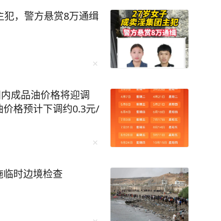
主犯，警方悬赏8万通缉
国内成品油价格将迎调
格预计下调约0.3元/
施临时边境检查