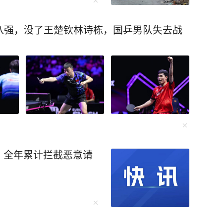
八强，没了王楚钦林诗栋，国乒男队失去战
，全年累计拦截恶意请