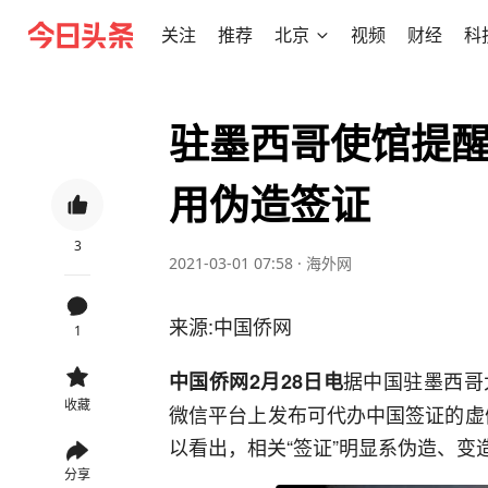
关注
推荐
北京
视频
财经
科
驻墨西哥使馆提醒
用伪造签证
3
2021-03-01 07:58
·
海外网
来源:中国侨网
1
据中国驻墨西哥
中国侨网2月28日电
收藏
微信平台上发布可代办中国签证的虚假
以看出，相关“签证”明显系伪造、变
分享