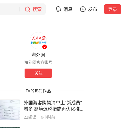
搜索
消息
发布
登录
海外网
海外网官方账号
关注
TA的热门作品
外国游客购物清单上“新成员”
增多 离境退税措施再优化推
高入境消费热力
22
阅读
6小时前