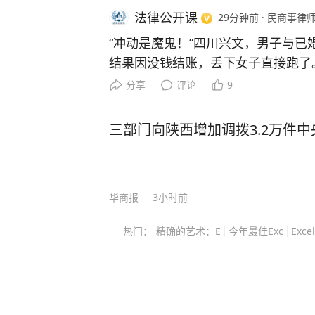
法律公开课
29分钟前
·
民商事律
“冲动是魔鬼！”四川兴文，男子与已婚
结果因没钱结账，丢下女子直接跑了
前来结账，丈夫这才发现了女子婚内
分享
评论
9
解释时，男子突然打电话给女子询问
丈夫给接了，随后二人在电话中爆发
三部门向陕西增加调拨3.2万件
较量一番。谁知男子开车到达指定地
当成了女子的丈夫，一脚油门就撞了
的冲动行为付出了惨痛代价。 据悉，男子龚某在明知道女子钱
华商报
3小时前
某已经结婚的情况下，仍趁着钱某的
钱某去酒店发生关系。 案发当晚，钱某跟着丈夫雷某去参加了
热门：
精确的艺术：E
今年最佳Exc
Exce
一个亲友的聚餐。可聚餐结束后，钱
抛下雷某独自离开。 然而钱某所说的闺蜜，其实就是龚某，二
人在某KTV相见后，一起进入包厢开始消遣。 
时，龚某发现自己身上的钱不够结账