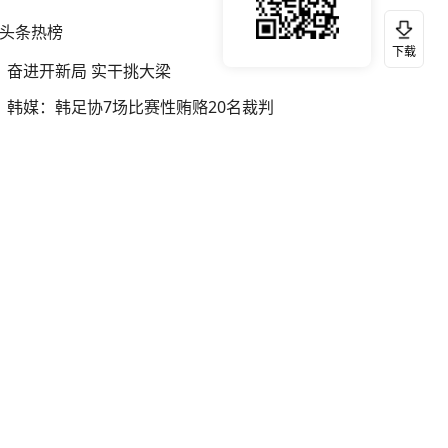
头条热榜
换一换
下载
奋进开新局 实干挑大梁
韩媒：韩足协7场比赛性贿赂20名裁判
宇树科技发行价格150.80元/股
我国编制完成新版全月地质图
银行午休1.5小时 留个窗口行不行
网红“老表”游泳失踪 多方搜救
王忠林辞去湖北省人大常委会主任职务
台风白海豚进入48小时警戒线
伊朗总统：最高领袖决策过程遭人利用
中国“五箭齐发”反制美国
媒体：“领导先休假”是个必要的开始