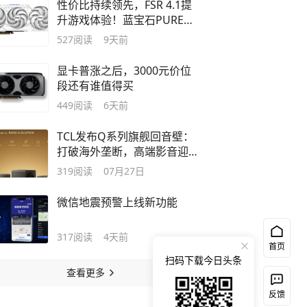
性价比持续领先，FSR 4.1提
升游戏体验！蓝宝石PURE极
地RX 9070 XT重新定义战未来
527
阅读
9天前
显卡
显卡普涨之后，3000元价位
段还有谁值得买
449
阅读
6天前
TCL发布Q系列旗舰回音壁：
打破海外垄断，高端影音迎来
中国声音
319
阅读
07月27日
微信地震预警上线新功能
317
阅读
4天前
首页
扫码下载今日头条
查看更多
反馈