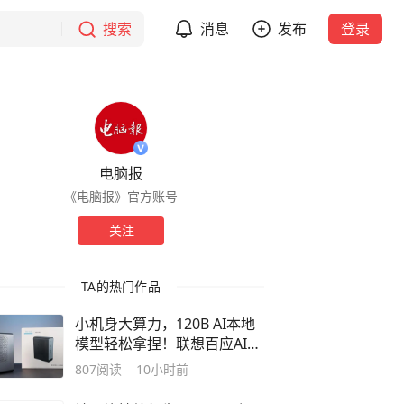
搜索
消息
发布
登录
电脑报
《电脑报》官方账号
关注
TA的热门作品
小机身大算力，120B AI本地
模型轻松拿捏！联想百应AI主
机300测评
807
阅读
10小时前