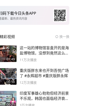
扫码下载今日头条APP
看最新、最热资讯内容
精彩视频
换一换
这一站的博物馆盲盒开的是海
盐博物馆，没想到竟然这么好
逛！
01:49
11万
次播放
重庆版胖东来也开到吾悦广场
了 #永辉超市 #重庆版胖永辉
00:50
12万
次播放
印度军事雄心勃勃但经济前景
不乐观，韩国也面临经济衰退
风险
00:21
3万
次播放