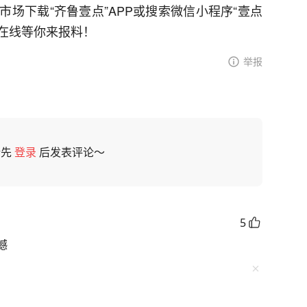
场下载“齐鲁壹点”APP或搜索微信小程序“壹点
者在线等你来报料！
举报
请先
登录
后发表评论～
5
憾