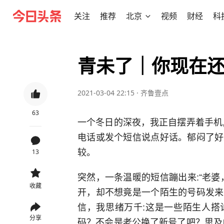
关注
推荐
北京
视频
财经
科
青未了｜你现在
2021-03-04 22:15
·
齐鲁壹点
63
一个冬日的深夜，我正自摆弄着手机
电话或发个短信说点好话。郁闷了好
较。
13
突然，一条温暖的短信蹦出来:“老
收藏
开，却不想竟是一个陌生的号码发来
信，我思绪万千:这是一些陌生人搭
分享
码？不会是老公换了新号了吧？思及