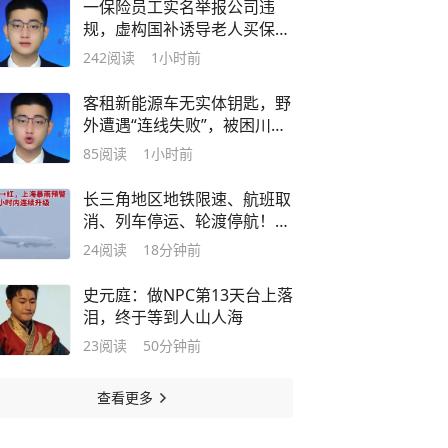
一保险员工实名举报公司违
规，虚构国补诱导老人买保
险，不少人养老钱血本无归，
242
阅读
1小时前
陕西金融监管局已介入调查。
保险的本质是保障，不是收割
客租新能源车无实体钥匙，野
外遭遇“连线失败”，被困川西
海拔3700米野外11小时。智
85
阅读
1小时前
能化不能只考虑便利，极端场
景下的安全保障更重要
长三角地区地铁限速、航班取
消、列车停运、轮渡停航！黄
→橙→红，上海暴雨预警1小
24
阅读
18分钟前
时内连续升级
史元庭：做NPC第13天台上落
泪，终于等到人山人海
23
阅读
50分钟前
查看更多