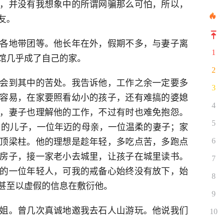
，并没有我想象中的所谓网骗那么可怕，所以，
友。
各地带团等。他长年在外，假期不多，与妻子离
1
馆几乎成了自己的家。
2
会到其中的苦处。我告诉他，工作之余一定要多
3
容易，在家要照看幼小的孩子，还有难搞的婆媳
4
，妻子也理解他的工作，不过有时也难免抱怨。
5
岁的儿子，一位年迈的母亲，一位温柔的妻子；家
顶梁柱。他的理想是趁年轻，多吃点苦，多跑点
6
房子，接一家老小去城里，让孩子在城里读书。
7
的一位年轻人，可我的戒备心始终没有放下，始
8
甚至以虚假的信息在敷衍他。
9
姐。曾几次真诚地邀我去石人山游玩。他说我们
10