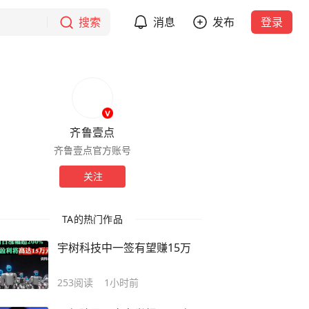
搜索
消息
发布
登录
齐鲁壹点
齐鲁壹点官方账号
关注
TA的热门作品
宇树科技中一签有望赚15万
253
阅读
1小时前