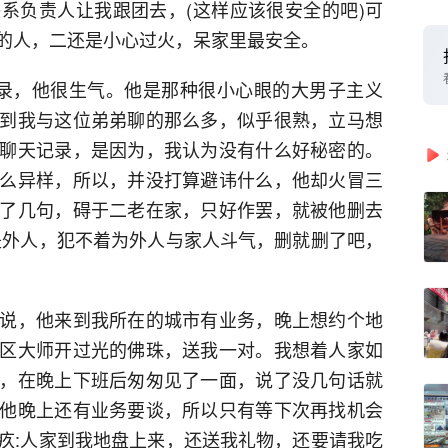
系负责人让我跟团去，(这样应该很安全的吧)可
的人，二还是小心过火，呆家里最安全。
录，他很生气。他是那种很小心眼的大男子主义
到我与这位弟弟聊的那么多，似乎很熟，立马想
聊天记录，是因为，我认为没有什么好秘密的。
么异样，所以，并没打算避讳什么，他却火冒三
了几句，碍于二老在家，只好作罢，就被他删去
是外人，犯不着为外人与家人斗气，删就删了吧，
说，他来到我所在的城市有业务，晚上想约个地
区大师开过光的佛珠，送我一对。我想着人家如
，在晚上下班后匆匆见了一面，说了没几句话就
他晚上还有业务要谈，所以只有等下次再找机会
疚:人家到我地盘上来，还送我礼物，还要请我吃