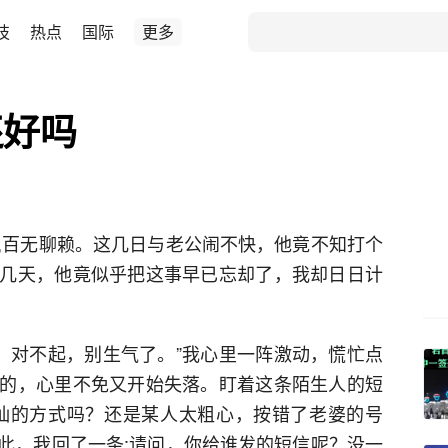
技
热点
国际
更多
还好吗
,百无聊赖。这几日与老公闹不快，他竟不知打个
几天，他竟似乎把这事早已忘却了，我却日日计
婆，对不起，别生气了。”我心里一阵激动，慌忙点
的，心里不免又开始失落。盯着这条陌生人的短
讪的方式吗？还是某人太粗心，按错了老婆的号
此，我回了一条:请问，你给谁发的短信呢？没一