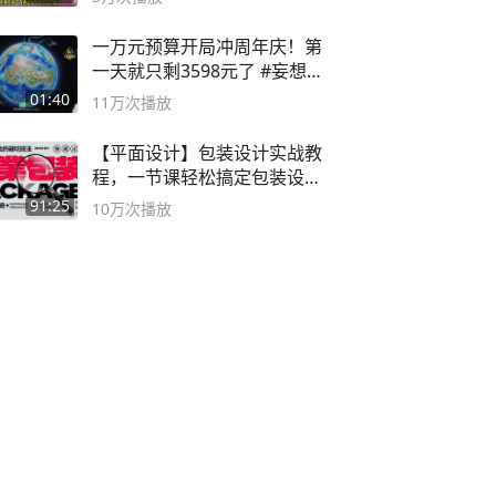
一万元预算开局冲周年庆！第
一天就只剩3598元了 #妄想山
海
01:40
11万
次播放
【平面设计】包装设计实战教
程，一节课轻松搞定包装设计
流程！
91:25
10万
次播放