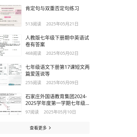
肯定句与双重否定句练习
513
阅读
2025年05月21日
人教版七年级下册期中英语试
卷有答案
468
阅读
2025年05月02日
七年级语文下册第17课短文两
篇爱莲说等
255
阅读
2025年05月09日
石家庄外国语教育集团2024-
2025学年度第一学期七年级
期中数学
97
阅读
2025年05月10日
查看更多