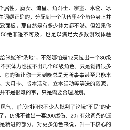
个属性，魔女、流星、角斗士、宗室、水套、冰
主词缀正确的，分配到一个队伍里4个角色身上并
的极致面板，那自然是有多少体力都不够。但如果你
/150绝非遥不可及，也足以满足大多数游戏体验
米姥爷“洗地”，不然哪怕是12天拉出一个80级
，你不买体力也拉不出几个80级角色。只是觉得很多
”，它的确让你一天到晚总是无所事事甚至只能来
源、大月卡、版本活动、立本活动等等送的资源，
助并不是很难的事，只是需要合理规划。
风气，前段时间也不少人批判了论坛“平民”的奇
，仿佛不输出一套200爆伤、20+有效词条的遗
是精进的部分，对更多角色来说，升一下核心的