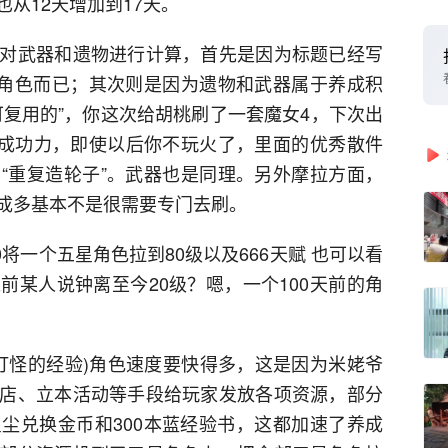
从12天增加到17天。
对武器和遗物进行计算，首先是因为标题已经写
下角色而已；其次则是因为遗物和武器属于养成积
可复用的”，你这次给胡桃刷了一套魔女4，下次出
成功力，即使以后你不玩火了，里面的优秀散件
“重复造轮子”。武器也是同理。另外摩拉方面，
成多基本不是很需要专门去刷。
0将一个五星角色拉到80级以及666天赋 也可以看
前某人说钟离至今20级？嗯，一个100天前的角
约打怪的经验)角色速度要快得多，这是因为米姥爷
店、立本活动等手段给玩家发放各项资源，部分
尘兑换金币和300本蓝经验书，这都加速了养成