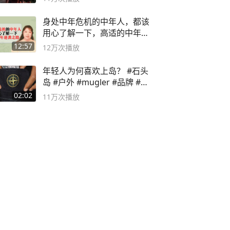
身处中年危机的中年人，都该
用心了解一下，高适的中年逆
袭之路
12:57
12万
次播放
年轻人为何喜欢上岛？ #石头
岛 #户外 #mugler #品牌 #足
球流氓
02:02
11万
次播放