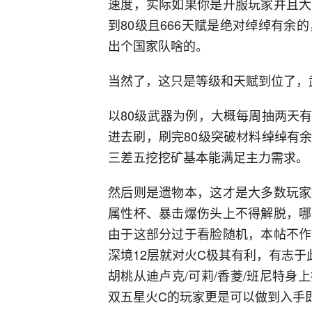
速度，实际如果你是开服玩家并且大
到80级且666天赋是绝对绰绰有余
出个国家队啥的。
当然了，这只是等级和天赋到位了，
以80级武器为例，大概每周抽两天
进去刷，刷完80级突破材料绰绰有
三差五挖挖矿基本能满足主力需求。
然后则是遗物本，这才是大多数玩家
属性杯、暴击爆伤头上不得解脱，哪
由于这部分过于看脸随机，本帖不作
深境12层就对火C极其有利，有志
胡桃从迪卢克/可莉/香菱/班尼特
双五星火C的玩家更是可以做到入手