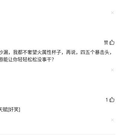
赞
沙漏，我都不奢望火属性杯子，再说，四五个暴击头，
游能让你轻轻松松没事干？
1
天赋[奸笑]