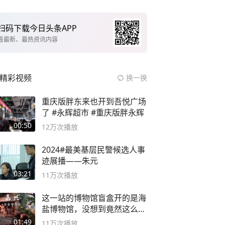
扫码下载今日头条APP
看最新、最热资讯内容
精彩视频
换一换
重庆版胖东来也开到吾悦广场
了 #永辉超市 #重庆版胖永辉
00:50
12万
次播放
2024#最美基层民警候选人事
迹展播——朱元
03:21
11万
次播放
这一站的博物馆盲盒开的是海
盐博物馆，没想到竟然这么好
逛！
01:49
11万
次播放