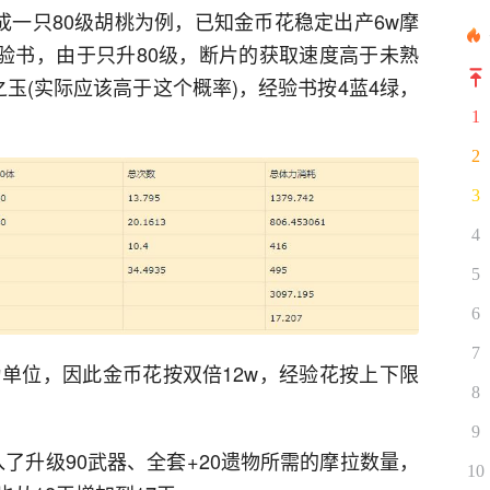
成一只80级胡桃为例，已知金币花稳定出产6w摩
的经验书，由于只升80级，断片的获取速度高于未熟
之玉(实际应该高于这个概率)，经验书按4蓝4绿，
1
2
3
4
5
6
7
为单位，因此金币花按双倍12w，经验花按上下限
8
9
加入了升级90武器、全套+20遗物所需的摩拉数量，
10