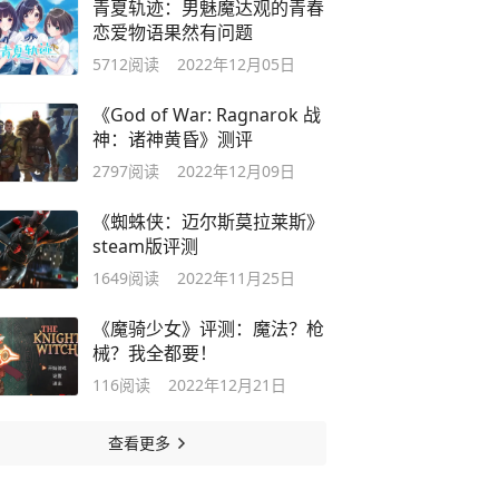
青夏轨迹：男魅魔达观的青春
恋爱物语果然有问题
5712
阅读
2022年12月05日
《God of War: Ragnarok 战
神：诸神黄昏》测评
2797
阅读
2022年12月09日
《蜘蛛侠：迈尔斯莫拉莱斯》
steam版评测
1649
阅读
2022年11月25日
《魔骑少女》评测：魔法？枪
械？我全都要！
116
阅读
2022年12月21日
查看更多