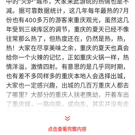
中的“火炉”城市，大家来此游玩的热情也是不
减。据可靠数据统计，这几年每年最热的7月
份也有400多万的游客来重庆观光，虽然这几
年受到三峡库区的调节，重庆的夏天已经不像
往常那么热了，但热度还在，仍然是热，热，
热！大家在尽享美味之余，重庆的夏天也真会
给你一个火辣的记忆，正如重庆火锅一样，热
情洋溢，激情四射。有意思的是几乎同时期，
也有差不多同样多的重庆本地人会选择出城，
大家也一定感兴趣，出城的几百万重庆人都去
了哪里？大部分的重庆人扶老携幼，开着车出
了重庆城，一路向南，或向东，其实并没有走
得有多远，也就在两三个小时车程内，他们找
到了21度的夏天和属于秋天里的凉爽，下面就
点击查看完整内容
盘点离重庆主城最近的，也是最受欢迎的7处