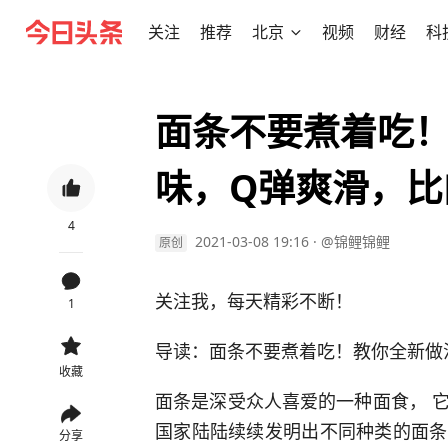
关注
推荐
北京
视频
财经
科
面条不要煮着吃
味，Q弹爽滑，比
4
2021-03-08 19:16
·
@锦鲤锦鲤
原创
关注我，每天精彩不断！
1
导读：面条不要煮着吃！教你全新做
收藏
面条是深受众人喜爱的一种面食， 
国家陆陆续续发明出不同种类的面条
分享