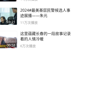
2024#最美基层民警候选人事
迹展播——朱元
03:21
11万
次播放
这里蕴藏长春的一段故事记录
着的人情冷暖
00:58
6万
次播放