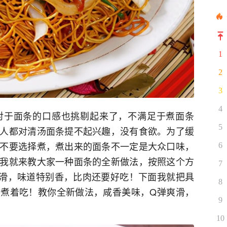
1
2
3
4
对于面条的口感也挑剔起来了，不满足于煮面条
5
人都对清汤面条提不起兴趣，没有食欲。为了缓
不要选择煮，煮出来的面条不一定是大众口味，
6
我就来教大家一种面条的全新做法，按照这个方
7
滑，味道特别香，比肉还要好吃！下面我就把具
8
煮着吃！教你全新做法，咸香美味，Q弹爽滑，
9
10