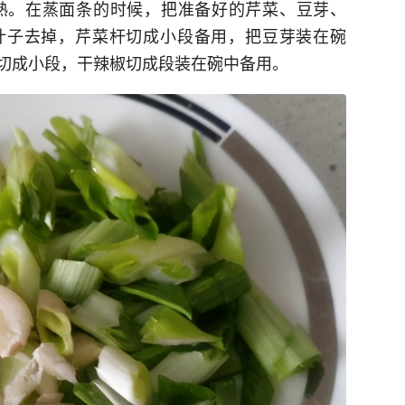
熟。在蒸面条的时候，把准备好的芹菜、豆芽、
叶子去掉，芹菜杆切成小段备用，把豆芽装在碗
切成小段，干辣椒切成段装在碗中备用。