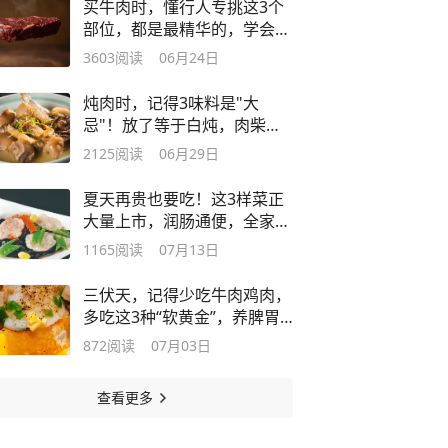
买牛肉时，懂行人专挑这3个
部位，都是最精华的，学会再
买不吃亏
3603
阅读
06月24日
炖肉时，记得3味料是"大
忌"！放了等于白炖，肉柴塞
牙汤腥不好吃
2125
阅读
06月29日
夏天再贵也要吃！这3样菜正
大量上市，润肠通便，全家都
受益！
1165
阅读
07月13日
三伏天，记得少吃牛肉鸡肉，
多吃这3种“软黄金”，养脾胃
稳正气
872
阅读
07月03日
查看更多