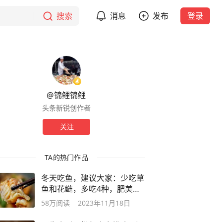
搜索
消息
发布
登录
@锦鲤锦鲤
头条新锐创作者
关注
TA的热门作品
冬天吃鱼，建议大家：少吃草
鱼和花鲢，多吃4种，肥美不
腻还不贵
58万
阅读
2023年11月18日