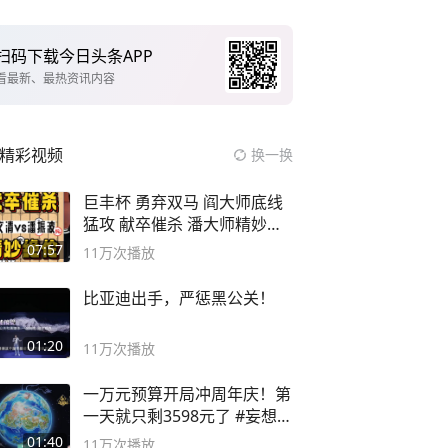
扫码下载今日头条APP
看最新、最热资讯内容
精彩视频
换一换
巨丰杯 勇弃双马 阎大师底线
猛攻 献卒催杀 潘大师精妙入
局
07:57
11万
次播放
比亚迪出手，严惩黑公关！
01:20
11万
次播放
一万元预算开局冲周年庆！第
一天就只剩3598元了 #妄想山
海
01:40
11万
次播放