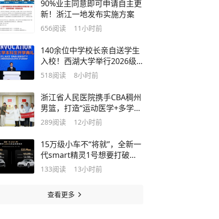
90%业主同意即可申请自主更
新！浙江一地发布实施方案
656
阅读
11小时前
140余位中学校长亲自送学生
入校！西湖大学举行2026级
本科生开学典礼
518
阅读
8小时前
浙江省人民医院携手CBA稠州
男篮，打造“运动医学+多学
科”保障新模式
289
阅读
12小时前
15万级小车不“将就”，全新一
代smart精灵1号想要打破什
么？
133
阅读
13小时前
查看更多