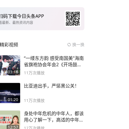
扫码下载今日头条APP
看最新、最热资讯内容
精彩视频
换一换
“一缕东方韵 感受南国美”海南
省旗袍协会年会2《开场鼓》
二团
03:16
11万
次播放
比亚迪出手，严惩黑公关！
01:20
11万
次播放
身处中年危机的中年人，都该
用心了解一下，高适的中年逆
袭之路
12:57
12万
次播放