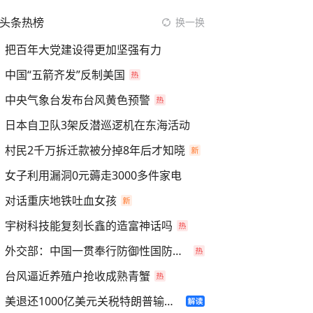
头条热榜
换一换
把百年大党建设得更加坚强有力
中国“五箭齐发”反制美国
中央气象台发布台风黄色预警
日本自卫队3架反潜巡逻机在东海活动
村民2千万拆迁款被分掉8年后才知晓
女子利用漏洞0元薅走3000多件家电
对话重庆地铁吐血女孩
宇树科技能复刻长鑫的造富神话吗
外交部：中国一贯奉行防御性国防政策
台风逼近养殖户抢收成熟青蟹
美退还1000亿美元关税特朗普输了吗