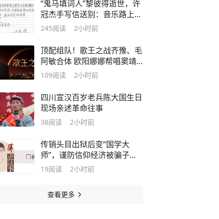
“鬼马填词人”黎彼得逝世，许
冠杰手写信送别：音乐路上感
恩有你！
245
阅读
2小时前
顶配组队！歌王之战齐豫、毛
阿敏合体 欧阳娜娜帮唱窦靖
童
109
阅读
2小时前
四川宣汉百岁老兵陈大国生日
现场亲述革命往事
38
阅读
2小时前
传销头目出狱后变“国学大
师”，谨防信仰经济被骗子通
吃｜封面评论
19
阅读
2小时前
查看更多