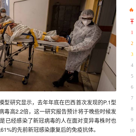
1
2
3
4
5
6
7
模型研究显示，去年年底在巴西首次发现的P.1型
8
病毒高2.2倍，这一研究报告预计将于晚些时候发
是已经感染了新冠病毒的人在面对变异毒株时也
9
脱61%的先前新冠感染康复后的免疫抗体。
10