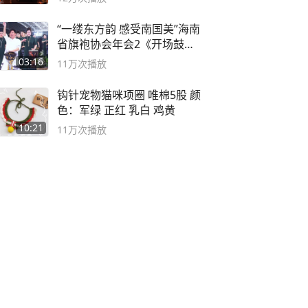
“一缕东方韵 感受南国美”海南
省旗袍协会年会2《开场鼓》
二团
03:16
11万
次播放
钩针宠物猫咪项圈 唯棉5股 颜
色：军绿 正红 乳白 鸡黄
10:21
11万
次播放