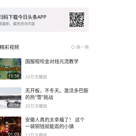
扫码下载今日头条APP
看最新、最热资讯内容
精彩视频
换一换
国服程咬金对线元流教学
15:58
20万
次播放
无开板，不冬天。激活多巴胺
的热“雪”挑战
00:56
20万
次播放
安徽人真的太幸福了！ 这个
一袋铜钱就能逛的小镇
01:03
12万
次播放