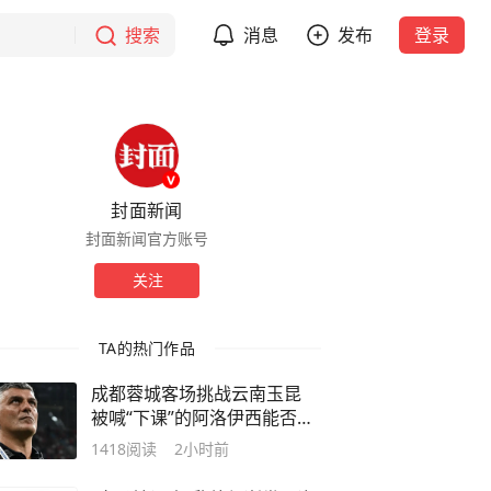
搜索
消息
发布
登录
封面新闻
封面新闻官方账号
关注
TA的热门作品
成都蓉城客场挑战云南玉昆
被喊“下课”的阿洛伊西能否止
颓？
1418
阅读
2小时前