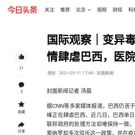
关注
推荐
北京
视频
财经
科
国际观察｜变异
情肆虐巴西，医
21
2021-03-11 17:44
·
封面新闻
原创
封面新闻记者 汤晨
3
据CNN等多家媒体报道，巴西仍苦
收藏
峰正在肆虐巴西，近几日，巴西单日
联邦政府的处理方法却难保持一致，
分享
索纳罗却多次驳斥这一政策，并在疫