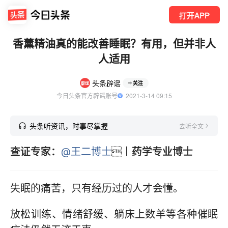
打开APP
香薰精油真的能改善睡眠？有用，但并非人
人适用
头条辟谣
关注
今日头条官方辟谣账号
  2021-3-14 09:15
头条听资讯，时事尽掌握
去听全文
查证专家：
@王二博士

丨药学专业博士
失眠的痛苦，只有经历过的人才会懂。
放松训练、情绪舒缓、躺床上数羊等各种催眠