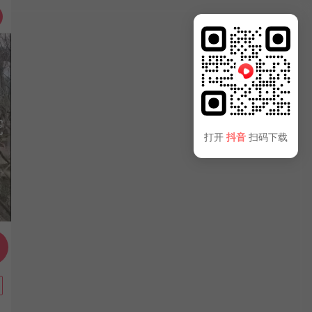
打开
抖音
扫码下载