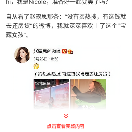
hi，我是Nicole，准备好一起变美了吗？
自从看了赵露思那条：“没有买热搜，有这钱就
去还房贷”的微博，我就深深喜欢上了这个“宝
藏女孩”。
打开今日头条查看图片详情
点击查看完整内容