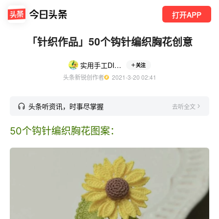
打开APP
「针织作品」50个钩针编织胸花创意
实用手工DIY制作
关注
头条新锐创作者
  2021-3-20 02:41
头条听资讯，时事尽掌握
去听全文
50个钩针编织胸花图案：