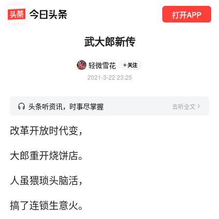
打开APP
武大郎新传
轻微雪花
关注
2021-3-22 23:25
头条听资讯，时事尽掌握
去听全文
改革开放时代变，
大郎重开烧饼店。
人虽猥琐头脑活，
搞了连锁生意火。