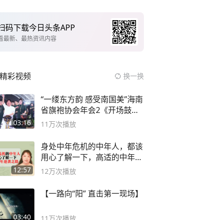
扫码下载今日头条APP
看最新、最热资讯内容
精彩视频
换一换
“一缕东方韵 感受南国美”海南
省旗袍协会年会2《开场鼓》
二团
03:16
11万
次播放
身处中年危机的中年人，都该
用心了解一下，高适的中年逆
袭之路
12:57
12万
次播放
【一路向“阳” 直击第一现场】
03:40
11万
次播放