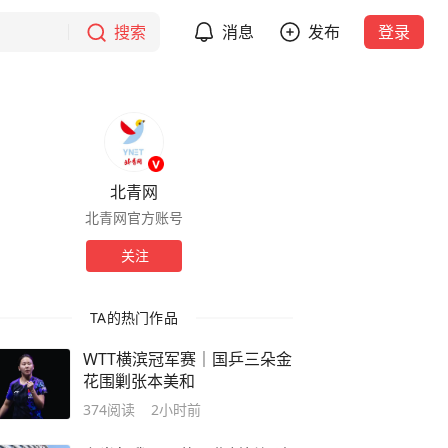
搜索
消息
发布
登录
北青网
北青网官方账号
关注
TA的热门作品
WTT横滨冠军赛｜国乒三朵金
花围剿张本美和
374
阅读
2小时前