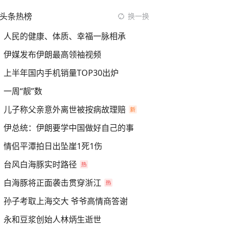
头条热榜
换一换
人民的健康、体质、幸福一脉相承
伊媒发布伊朗最高领袖视频
上半年国内手机销量TOP30出炉
一周“靓”数
儿子称父亲意外离世被按病故理赔
伊总统：伊朗要学中国做好自己的事
情侣平潭拍日出坠崖1死1伤
台风白海豚实时路径
白海豚将正面袭击贯穿浙江
孙子考取上海交大 爷爷高情商答谢
永和豆浆创始人林炳生逝世