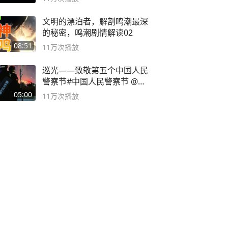
文明的漂泊者，解剖鸣潮最深
的秘密，鸣潮剧情解读02
08:51
11万
次播放
巡光——致敬第五个中国人民
警察节#中国人民警察节 @抖
音小助手
05:00
11万
次播放